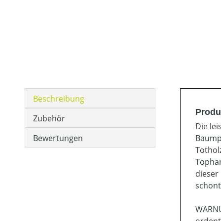
Beschreibung
Produ
Zubehör
Die le
Bewertungen
Baumpf
Tothol
Tophan
dieser
schont
WARNUN
ordent