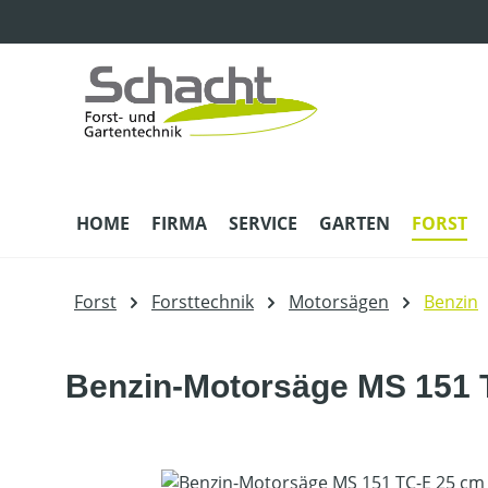
m Hauptinhalt springen
Zur Suche springen
Zur Hauptnavigation springen
HOME
FIRMA
SERVICE
GARTEN
FORST
Forst
Forsttechnik
Motorsägen
Benzin
Benzin-Motorsäge MS 151 T
Bildergalerie überspringen