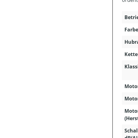
Betri
Farbe
Hubra
Kette
Klass
Motor
Motor
Moto
(Hers
Schal
dB(A)