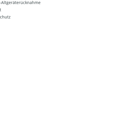
o-Altgeräterücknahme
t
chutz