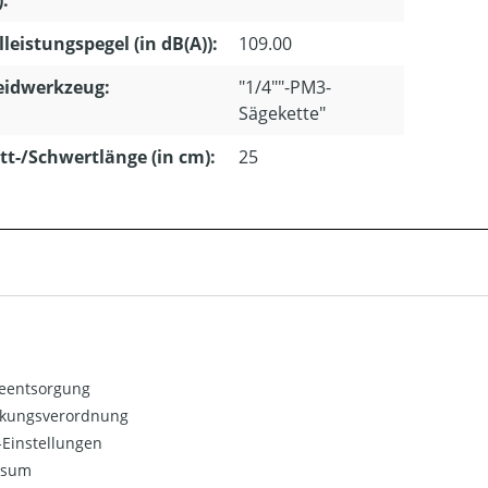
lleistungspegel (in dB(A)):
109.00
eidwerkzeug:
"1/4""-PM3-
Sägekette"
tt-/Schwertlänge (in cm):
25
ieentsorgung
kungsverordnung
Einstellungen
ssum