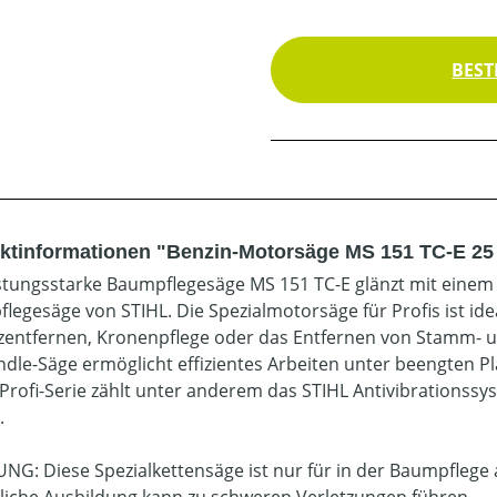
BEST
ktinformationen "Benzin-Motorsäge MS 151 TC-E 25 c
istungsstarke Baumpflegesäge MS 151 TC-E glänzt mit einem G
legesäge von STIHL. Die Spezialmotorsäge für Profis ist idea
zentfernen, Kronenpflege oder das Entfernen von Stamm- u
dle-Säge ermöglicht effizientes Arbeiten unter beengten P
 Profi-Serie zählt unter anderem das STIHL Antivibrationssy
.
G: Diese Spezialkettensäge ist nur für in der Baumpflege 
liche Ausbildung kann zu schweren Verletzungen führen.