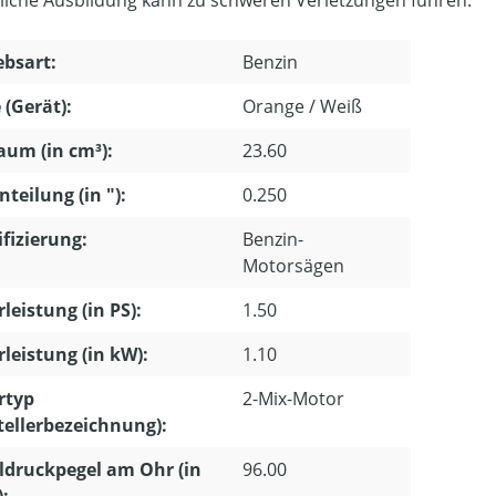
ebsart:
Benzin
 (Gerät):
Orange / Weiß
um (in cm³):
23.60
nteilung (in "):
0.250
ifizierung:
Benzin-
Motorsägen
leistung (in PS):
1.50
leistung (in kW):
1.10
rtyp
2-Mix-Motor
tellerbezeichnung):
ldruckpegel am Ohr (in
96.00
):