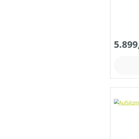
NENNSPANNUNG (IN V)
SCHALLDRUCKPEGEL AM OHR (IN DB(A))
5.899
SCHALLLEISTUNGSPEGEL (IN DB(A))
SCHNEIDWERKZEUG
SCHNITTHÖHE MIN-MAX (IN MM)
TREIBSTOFFTANKGRÖSSE (IN L)