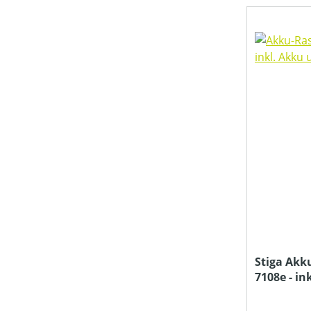
MOTORLEISTUNG (IN PS)
MOTORLEISTUNG (IN UMDREHUNGEN/MIN)
MOTORLEISTUNG (IN KW)
MOTORTYP (HERSTELLERBEZEICHNUNG)
MULCHFUNKTION
Stiga Akk
7108e - i
MÄHWERKTYP