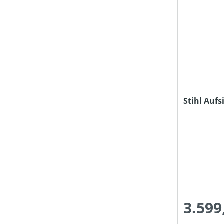
WENDERADIUS (IN CM)
PREIS
Stihl Auf
3.599