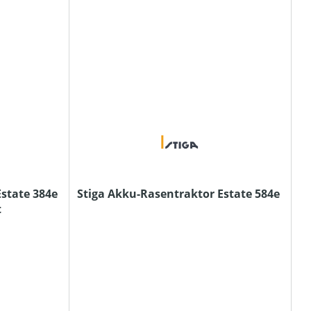
state 384e
Stiga Akku-Rasentraktor Estate 584e
t