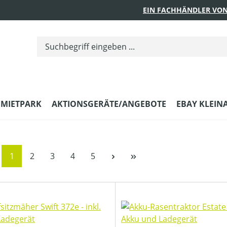
EIN FACHHÄNDLER VON
MIETPARK
AKTIONSGERÄTE/ANGEBOTE
EBAY KLEIN
Seite
Seite
Seite
Seite
Seite
1
2
3
4
5