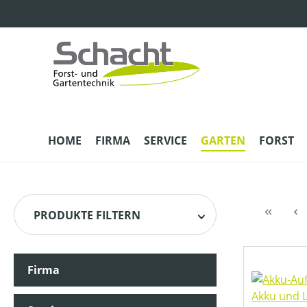
m Hauptinhalt springen
Zur Suche springen
Zur Hauptnavigation springen
HOME
FIRMA
SERVICE
GARTEN
FORST
PRODUKTE FILTERN
Firma
HERSTELLER