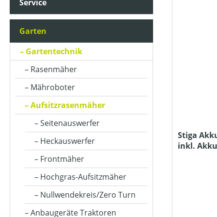
Service
AKKUKAPAZITÄT (IN AH)
Garten
ARBEITSBREITE (IN CM)
Gartentechnik
Rasenmäher
ARBEITSSTUFENANZAHL
Mähroboter
Aufsitzrasenmäher
AUSWURFART
Seitenauswerfer
Stiga Akk
Heckauswerfer
inkl. Akk
BETRIEBSART
Frontmäher
Hochgras-Aufsitzmäher
FAHRANTRIEBSART
Nullwendekreis/Zero Turn
Anbaugeräte Traktoren