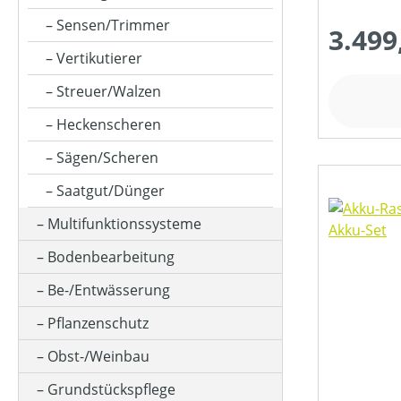
FAHRREICHWEITE MAX (IN KM)
Sensen/Trimmer
3.499
Vertikutierer
FANGSACKVOLUMEN MAX (IN L)
Streuer/Walzen
Heckenscheren
FARBE (GERÄT)
Sägen/Scheren
Saatgut/Dünger
FLÄCHENLEISTUNG MAX (IN M²)
Multifunktionssysteme
Bodenbearbeitung
GESCHWINDIGKEIT MAX (IN KM/H)
Be-/Entwässerung
Pflanzenschutz
GETRIEBEART
Obst-/Weinbau
Grundstückspflege
HUBRAUM (IN CM³)