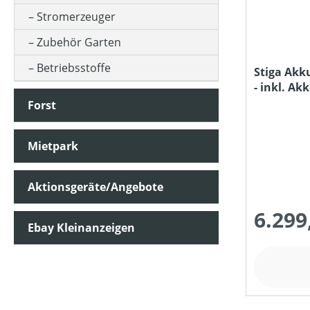
Stromerzeuger
KLASSIFIZIERUNG
Zubehör Garten
Betriebsstoffe
Stiga Akk
- inkl. Ak
LADEZEIT (IN MIN)
Forst
MATERIALART
Mietpark
Aktionsgeräte/Angebote
MAXIMALE STEIGUNG (IN %)
6.299
Ebay Kleinanzeigen
MESSERANZAHL
MOTOR-ZYLINDERANZAHL