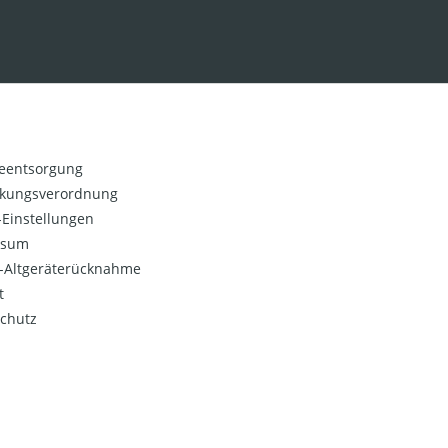
ieentsorgung
kungsverordnung
Einstellungen
ssum
o-Altgeräterücknahme
t
chutz