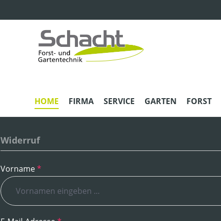
m Hauptinhalt springen
Zur Suche springen
Zur Hauptnavigation springen
HOME
FIRMA
SERVICE
GARTEN
FORST
Widerruf
Vorname
*