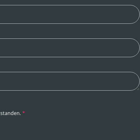
rstanden.
*