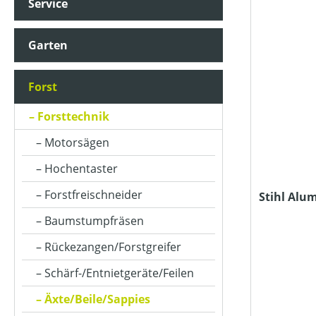
Service
FARBE (GERÄT)
Garten
KLASSIFIZIERUNG
Forst
MATERIALART
Forsttechnik
Motorsägen
PREIS
Hochentaster
Forstfreischneider
Stihl Alu
Baumstumpfräsen
Rückezangen/Forstgreifer
Schärf-/Entnietgeräte/Feilen
Äxte/Beile/Sappies