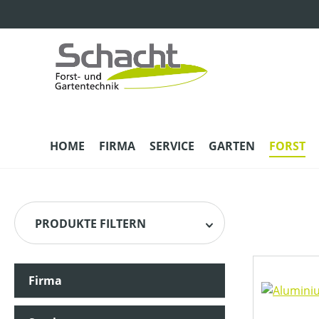
m Hauptinhalt springen
Zur Suche springen
Zur Hauptnavigation springen
HOME
FIRMA
SERVICE
GARTEN
FORST
PRODUKTE FILTERN
Firma
HERSTELLER