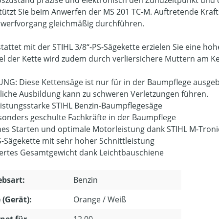
tützt Sie beim Anwerfen der MS 201 TC-M. Auftretende Kra
werfvorgang gleichmäßig durchführen.
attet mit der STIHL 3/8‘‘-PS-Sägekette erzielen Sie eine hoh
l der Kette wird zudem durch verliersichere Muttern am Ke
G: Diese Kettensäge ist nur für in der Baumpflege ausgebi
liche Ausbildung kann zu schweren Verletzungen führen.
eistungsstarke STIHL Benzin-Baumpflegesäge
sonders geschulte Fachkräfte in der Baumpflege
hes Starten und optimale Motorleistung dank STIHL M-Troni
PS-Sägekette mit sehr hoher Schnittleistung
ertes Gesamtgewicht dank Leichtbauschiene
ebsart:
Benzin
 (Gerät):
Orange / Weiß
net für
12.00