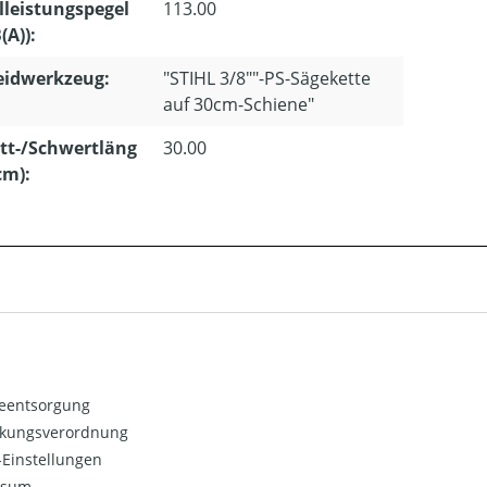
lleistungspegel
113.00
(A)):
eidwerkzeug:
"STIHL 3/8""-PS-Sägekette
auf 30cm-Schiene"
tt-/Schwertläng
30.00
cm):
ieentsorgung
kungsverordnung
Einstellungen
ssum