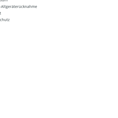
o-Altgeräterücknahme
t
chutz