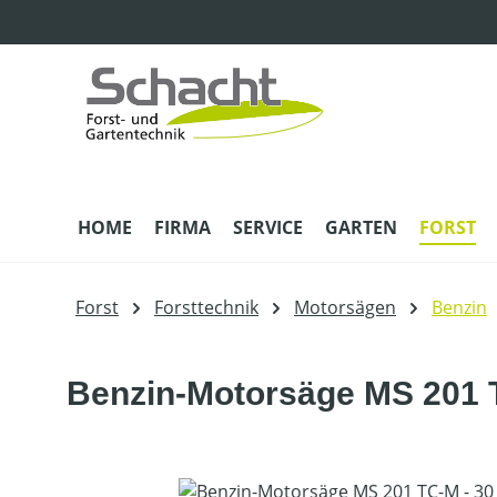
m Hauptinhalt springen
Zur Suche springen
Zur Hauptnavigation springen
HOME
FIRMA
SERVICE
GARTEN
FORST
Forst
Forsttechnik
Motorsägen
Benzin
Benzin-Motorsäge MS 201 T
Bildergalerie überspringen