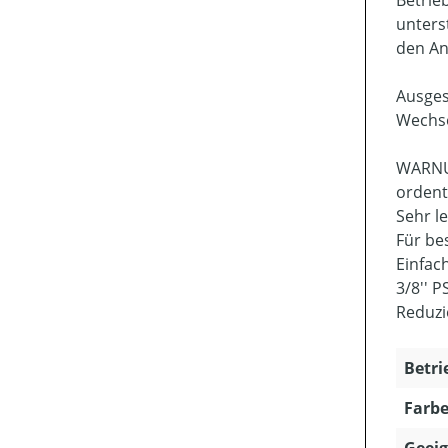
unters
den An
Ausgest
Wechse
WARNUN
ordent
Sehr l
Für be
Einfac
3/8'' 
Reduzi
Betri
Farbe
Geeig