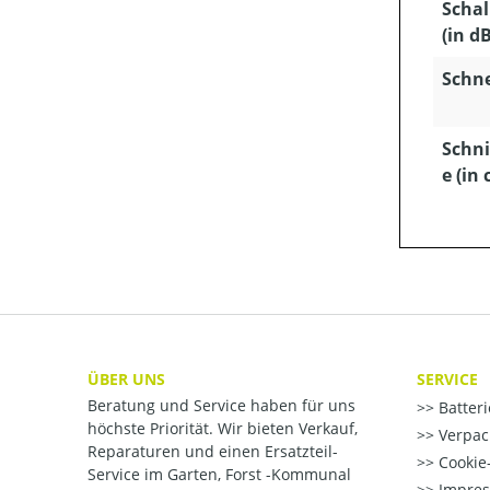
Schal
(in dB
Schn
Schni
e (in 
ÜBER UNS
SERVICE
Beratung und Service haben für uns
Batter
höchste Priorität. Wir bieten Verkauf,
Verpac
Reparaturen und einen Ersatzteil-
Cookie-
Service im Garten, Forst -Kommunal
Impre