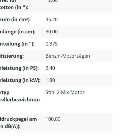
etten (in "):
um (in cm³):
35.20
nlänge (in cm):
30.00
nteilung (in "):
0.375
ifizierung:
Benzin-Motorsägen
leistung (in PS):
2.40
leistung (in kW):
1.80
rtyp
Stihl 2-Mix-Motor
tellerbezeichnun
ldruckpegel am
100.00
in dB(A)):