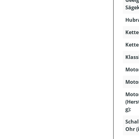
Sägek
Hubra
Kette
Kette
Klass
Motor
Motor
Moto
(Hers
g):
Schal
Ohr (