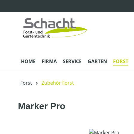
m Hauptinhalt springen
Zur Suche springen
Zur Hauptnavigation springen
HOME
FIRMA
SERVICE
GARTEN
FORST
Forst
Zubehör Forst
Marker Pro
Bildergalerie überspringen