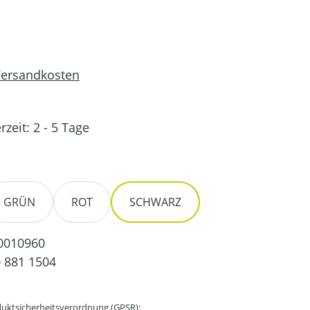
 Versandkosten
rzeit: 2 - 5 Tage
en
GRÜN
ROT
SCHWARZ
0010960
 881 1504
uktsicherheitsverordnung (GPSR):