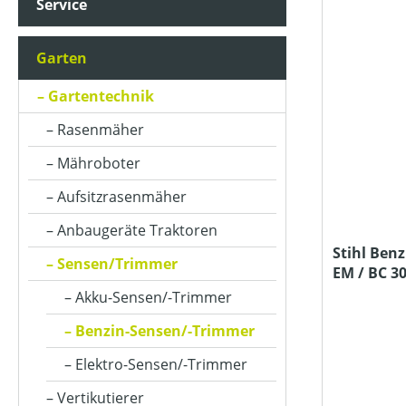
Service
AKKUKAPAZITÄT (IN AH)
Garten
ARBEITSBREITE (IN CM)
Gartentechnik
Rasenmäher
BETRIEBSART
Mähroboter
Aufsitzrasenmäher
FARBE (GERÄT)
Anbaugeräte Traktoren
Stihl Benz
Sensen/Trimmer
EM / BC 30
HUBRAUM (IN CM³)
Akku-Sensen/-Trimmer
Benzin-Sensen/-Trimmer
KLASSIFIZIERUNG
Elektro-Sensen/-Trimmer
Vertikutierer