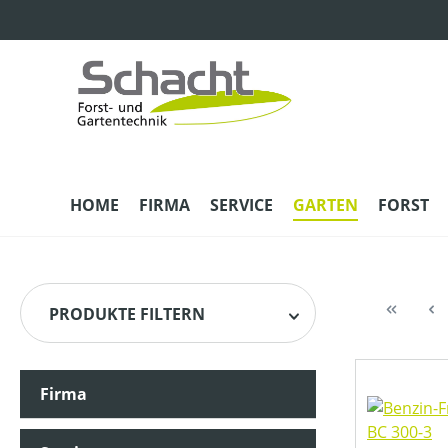
m Hauptinhalt springen
Zur Suche springen
Zur Hauptnavigation springen
HOME
FIRMA
SERVICE
GARTEN
FORST
PRODUKTE FILTERN
Firma
HERSTELLER