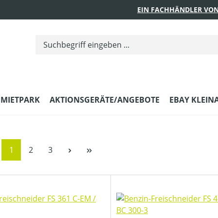
EIN FACHHÄNDLER VON
MIETPARK
AKTIONSGERÄTE/ANGEBOTE
EBAY KLEIN
Seite
Seite
Seite
1
2
3