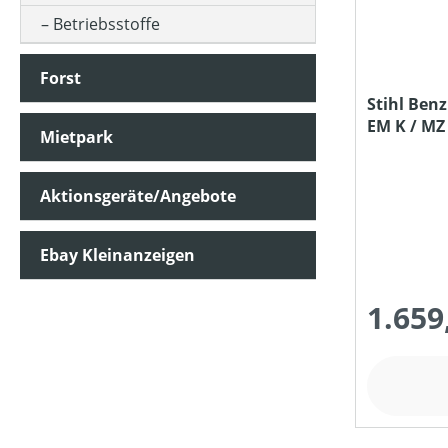
Betriebsstoffe
SCHALLDRUCKPEGEL AM OHR (IN DB(A))
Forst
Stihl Benz
EM K / MZ
SCHALLLEISTUNGSPEGEL (IN DB(A))
Mietpark
Aktionsgeräte/Angebote
SCHNEIDWERKZEUG
Ebay Kleinanzeigen
SEILDURCHMESSER (IN MM)
1.659
STIELART
STIELLÄNGE (IN CM)