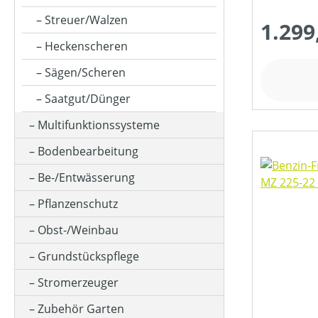
MESSERANZAHL
Streuer/Walzen
1.299
Heckenscheren
MOTORLEISTUNG (IN PS)
Sägen/Scheren
Saatgut/Dünger
MOTORLEISTUNG (IN UMDREHUNGEN/MIN)
Multifunktionssysteme
Bodenbearbeitung
MOTORLEISTUNG (IN WATT)
Be-/Entwässerung
Pflanzenschutz
MOTORLEISTUNG (IN KW)
Obst-/Weinbau
Grundstückspflege
MOTORTYP (HERSTELLERBEZEICHNUNG)
Stromerzeuger
Zubehör Garten
MÄHWERKTYP