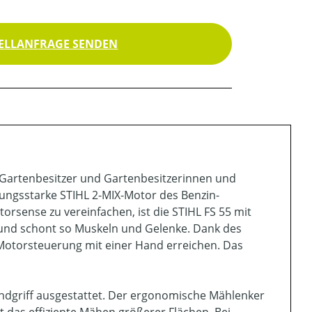
ELLANFRAGE SENDEN
e Gartenbesitzer und Gartenbesitzerinnen und
tungsstarke STIHL 2-MIX-Motor des Benzin-
rsense zu vereinfachen, ist die STIHL FS 55 mit
b und schont so Muskeln und Gelenke. Dank des
 Motorsteuerung mit einer Hand erreichen. Das
ndgriff ausgestattet. Der ergonomische Mählenker
 das effiziente Mähen größerer Flächen. Bei