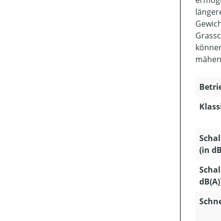
länger
Gewich
Grassc
können
mähen
Betri
Klass
Schal
(in dB
Schal
dB(A)
Schn