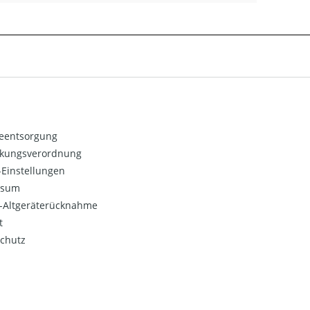
ieentsorgung
kungsverordnung
Einstellungen
ssum
o-Altgeräterücknahme
t
chutz