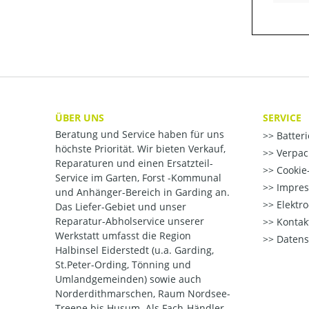
ÜBER UNS
SERVICE
Beratung und Service haben für uns
Batter
höchste Priorität. Wir bieten Verkauf,
Verpac
Reparaturen und einen Ersatzteil-
Cookie-
Service im Garten, Forst -Kommunal
Impre
und Anhänger-Bereich in Garding an.
Elektr
Das Liefer-Gebiet und unser
Reparatur-Abholservice unserer
Kontak
Werkstatt umfasst die Region
Datens
Halbinsel Eiderstedt (u.a. Garding,
St.Peter-Ording, Tönning und
Umlandgemeinden) sowie auch
Norderdithmarschen, Raum Nordsee-
Treene bis Husum. Als Fach-Händler