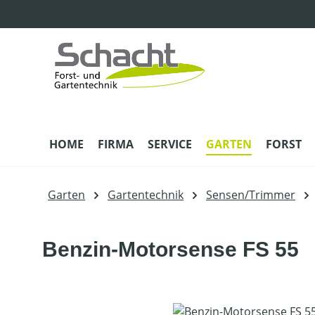
m Hauptinhalt springen
Zur Suche springen
Zur Hauptnavigation springen
HOME
FIRMA
SERVICE
GARTEN
FORST
Garten
Gartentechnik
Sensen/Trimmer
Benzin-Motorsense FS 55
Bildergalerie überspringen