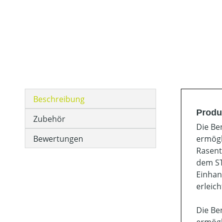
Beschreibung
Produ
Zubehör
Die Be
Bewertungen
ermögl
Rasent
dem ST
Einhan
erleic
Die Be
ermögl