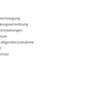
ieentsorgung
kungsverordnung
Einstellungen
ssum
o-Altgeräterücknahme
t
chutz