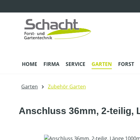
m Hauptinhalt springen
Zur Suche springen
Zur Hauptnavigation springen
HOME
FIRMA
SERVICE
GARTEN
FORST
Garten
Zubehör Garten
Anschluss 36mm, 2-teilig
Bildergalerie überspringen