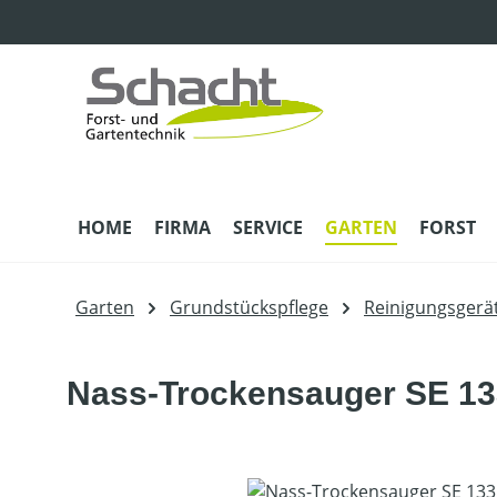
m Hauptinhalt springen
Zur Suche springen
Zur Hauptnavigation springen
HOME
FIRMA
SERVICE
GARTEN
FORST
Garten
Grundstückspflege
Reinigungsgerä
Nass-Trockensauger SE 1
Bildergalerie überspringen