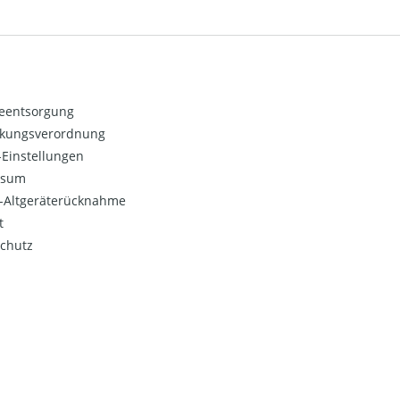
ieentsorgung
kungsverordnung
Einstellungen
ssum
o-Altgeräterücknahme
t
chutz