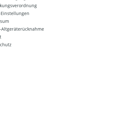
kungsverordnung
Einstellungen
ssum
o-Altgeräterücknahme
t
chutz