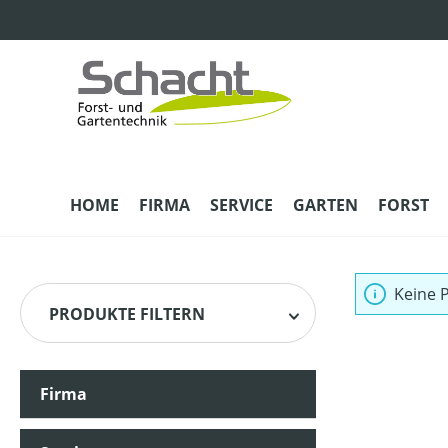
m Hauptinhalt springen
Zur Suche springen
Zur Hauptnavigation springen
HOME
FIRMA
SERVICE
GARTEN
FORST
Keine 
PRODUKTE FILTERN
Firma