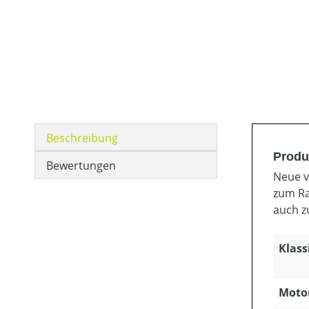
Beschreibung
Produ
Bewertungen
Neue v
zum Ra
auch z
Klass
Motor