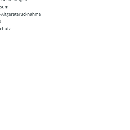
ssum
o-Altgeräterücknahme
t
chutz