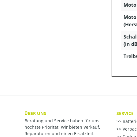
Motor
Moto
(Hers
Schal
(in dB
Treib
ÜBER UNS
SERVICE
Beratung und Service haben für uns
Batter
höchste Priorität. Wir bieten Verkauf,
Verpac
Reparaturen und einen Ersatzteil-
Cookie-