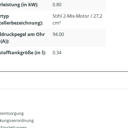
leistung (in kW):
0.80
rtyp
Stihl 2-Mix-Motor / 27,2
tellerbezeichnung):
cm³
ldruckpegel am Ohr
94.00
(A)):
stofftankgröße (in l):
0.34
ieentsorgung
kungsverordnung
Einstellungen