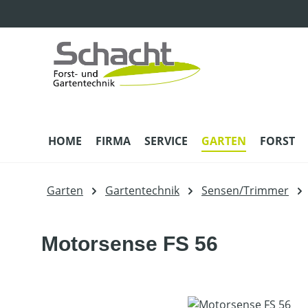
m Hauptinhalt springen
Zur Suche springen
Zur Hauptnavigation springen
HOME
FIRMA
SERVICE
GARTEN
FORST
Garten
Gartentechnik
Sensen/Trimmer
Motorsense FS 56
Bildergalerie überspringen