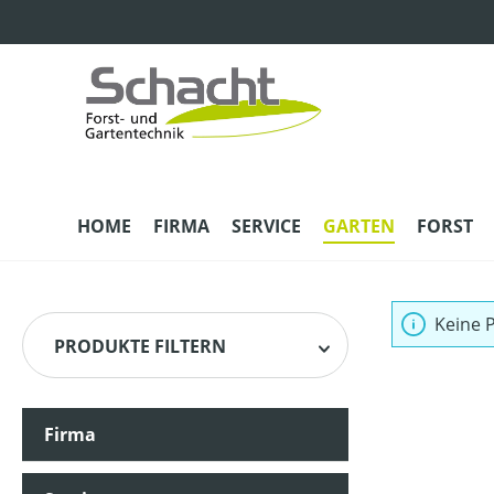
m Hauptinhalt springen
Zur Suche springen
Zur Hauptnavigation springen
HOME
FIRMA
SERVICE
GARTEN
FORST
Keine 
PRODUKTE FILTERN
Firma