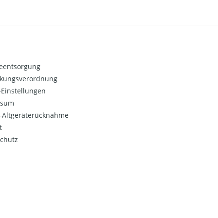
ieentsorgung
kungsverordnung
Einstellungen
ssum
o-Altgeräterücknahme
t
chutz