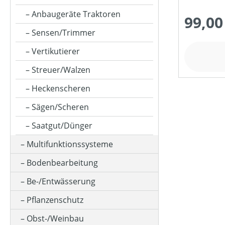
MESSERANZAHL
Anbaugeräte Traktoren
99,00
Sensen/Trimmer
SCHNITTHÖHE MIN-MAX (IN MM)
Vertikutierer
Streuer/Walzen
PREIS
Heckenscheren
Sägen/Scheren
Saatgut/Dünger
Multifunktionssysteme
Bodenbearbeitung
Be-/Entwässerung
Pflanzenschutz
Obst-/Weinbau