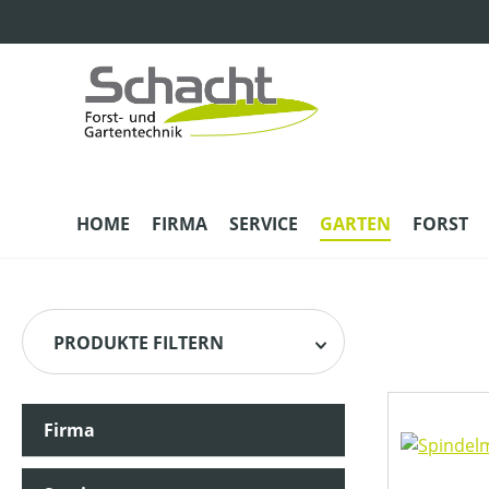
m Hauptinhalt springen
Zur Suche springen
Zur Hauptnavigation springen
HOME
FIRMA
SERVICE
GARTEN
FORST
PRODUKTE FILTERN
Firma
HERSTELLER