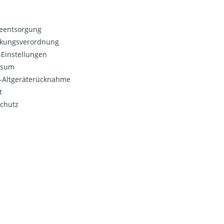
ieentsorgung
kungsverordnung
Einstellungen
ssum
o-Altgeräterücknahme
t
chutz