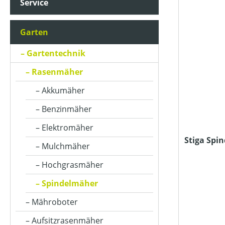
Service
ARBEITSBREITE (IN CM)
Garten
ARBEITSSTUFENANZAHL
Gartentechnik
Rasenmäher
BETRIEBSART
Akkumäher
Benzinmäher
FARBE (GERÄT)
Elektromäher
Stiga Spi
Mulchmäher
FLÄCHENLEISTUNG MAX (IN M²)
Hochgrasmäher
Spindelmäher
KLASSIFIZIERUNG
Mähroboter
Aufsitzrasenmäher