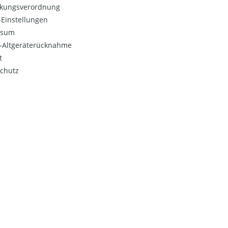
kungsverordnung
Einstellungen
ssum
o-Altgeräterücknahme
t
chutz