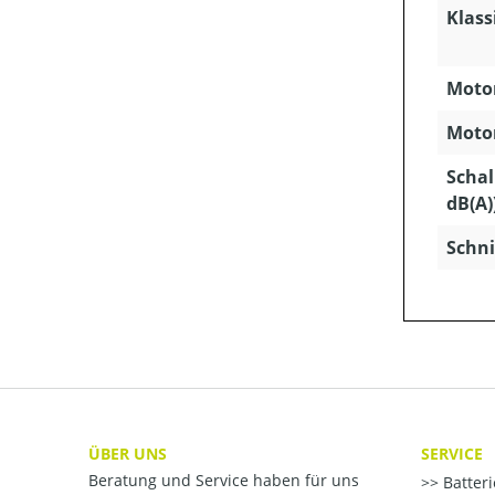
Klass
Motor
Motor
Schal
dB(A)
Schni
ÜBER UNS
SERVICE
Beratung und Service haben für uns
Batter