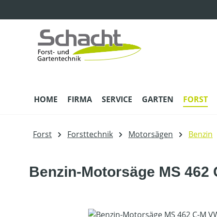
m Hauptinhalt springen
Zur Suche springen
Zur Hauptnavigation springen
HOME
FIRMA
SERVICE
GARTEN
FORST
Forst
Forsttechnik
Motorsägen
Benzin
Benzin-Motorsäge MS 462 
Bildergalerie überspringen