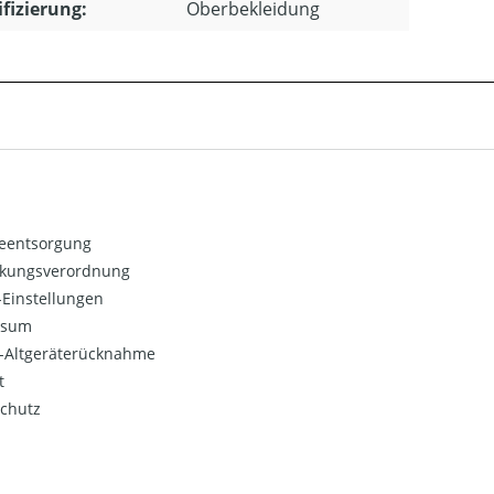
ifizierung:
Oberbekleidung
ieentsorgung
kungsverordnung
Einstellungen
ssum
o-Altgeräterücknahme
t
chutz