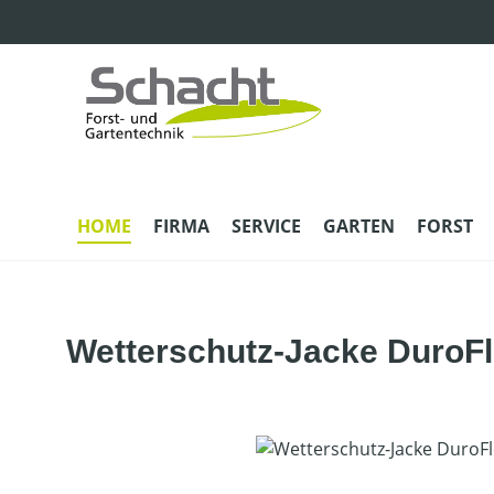
m Hauptinhalt springen
Zur Suche springen
Zur Hauptnavigation springen
HOME
FIRMA
SERVICE
GARTEN
FORST
Wetterschutz-Jacke DuroF
Bildergalerie überspringen