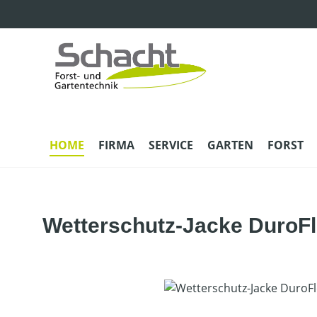
m Hauptinhalt springen
Zur Suche springen
Zur Hauptnavigation springen
HOME
FIRMA
SERVICE
GARTEN
FORST
Wetterschutz-Jacke DuroF
Bildergalerie überspringen