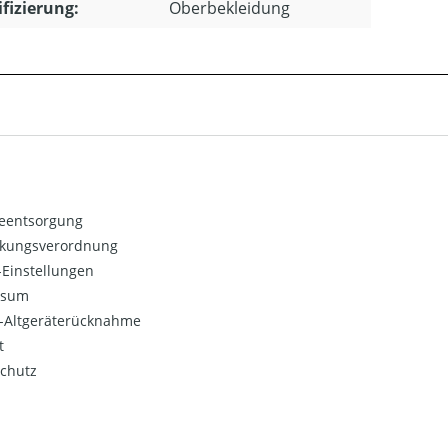
ifizierung:
Oberbekleidung
ieentsorgung
kungsverordnung
Einstellungen
ssum
o-Altgeräterücknahme
t
chutz