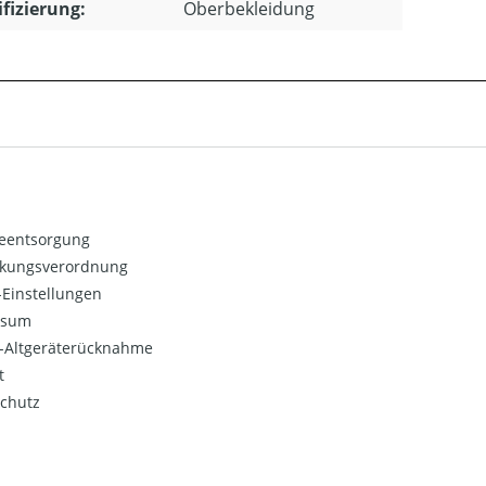
ifizierung:
Oberbekleidung
ieentsorgung
kungsverordnung
Einstellungen
ssum
o-Altgeräterücknahme
t
chutz