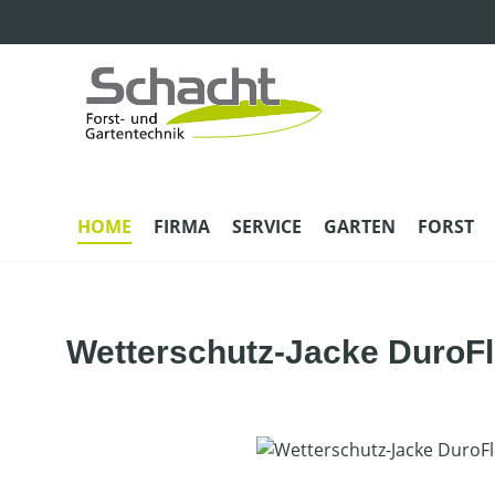
m Hauptinhalt springen
Zur Suche springen
Zur Hauptnavigation springen
HOME
FIRMA
SERVICE
GARTEN
FORST
Wetterschutz-Jacke DuroF
Bildergalerie überspringen