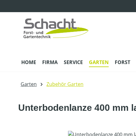
m Hauptinhalt springen
Zur Suche springen
Zur Hauptnavigation springen
HOME
FIRMA
SERVICE
GARTEN
FORST
Garten
Zubehör Garten
Unterbodenlanze 400 mm l
Bildergalerie überspringen