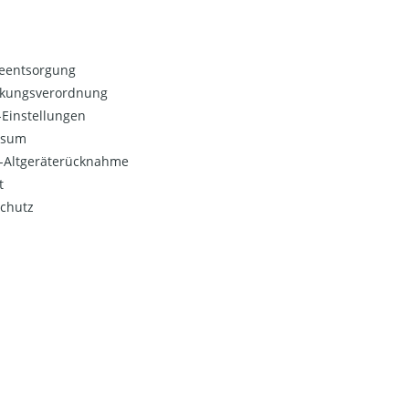
ieentsorgung
kungsverordnung
Einstellungen
ssum
o-Altgeräterücknahme
t
chutz