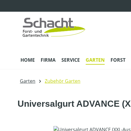
m Hauptinhalt springen
Zur Suche springen
Zur Hauptnavigation springen
HOME
FIRMA
SERVICE
GARTEN
FORST
Garten
Zubehör Garten
Universalgurt ADVANCE (X
Bildergalerie überspringen