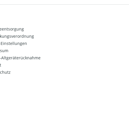
ieentsorgung
kungsverordnung
Einstellungen
ssum
o-Altgeräterücknahme
t
chutz