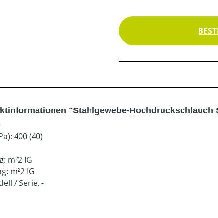
BEST
ktinformationen "Stahlgewebe-Hochdruckschlauch 
0
a): 400 (40)
g: m²2 IG
g: m²2 IG
ell / Serie: -