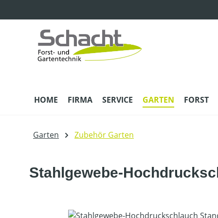
m Hauptinhalt springen
Zur Suche springen
Zur Hauptnavigation springen
HOME
FIRMA
SERVICE
GARTEN
FORST
Garten
Zubehör Garten
Stahlgewebe-Hochdrucksch
Bildergalerie überspringen