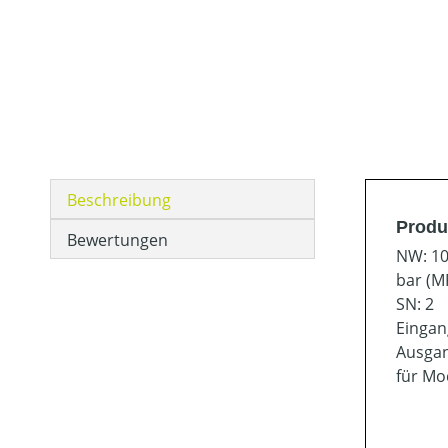
Beschreibung
Produ
Bewertungen
NW: 1
bar (MP
SN: 2
Eingan
Ausgan
für Mod