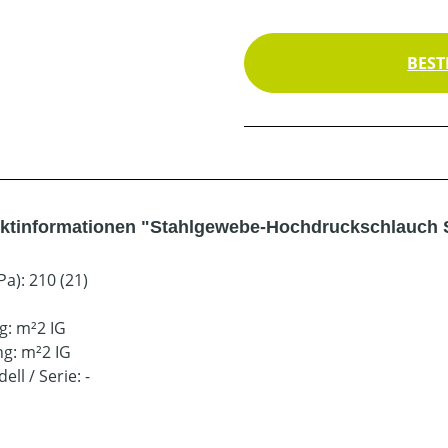
BEST
ktinformationen "Stahlgewebe-Hochdruckschlauch 
a): 210 (21)
g: m²2 IG
g: m²2 IG
ell / Serie: -