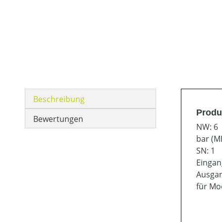
Beschreibung
Produ
Bewertungen
NW: 6
bar (MP
SN: 1
Eingan
Ausgan
für Mod