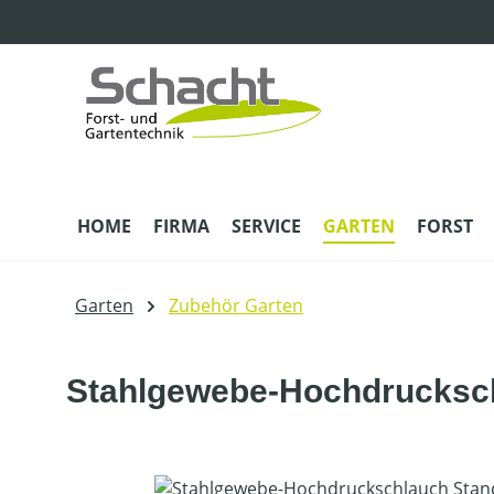
m Hauptinhalt springen
Zur Suche springen
Zur Hauptnavigation springen
HOME
FIRMA
SERVICE
GARTEN
FORST
Garten
Zubehör Garten
Stahlgewebe-Hochdrucksch
Bildergalerie überspringen