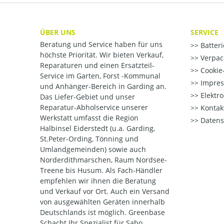
ÜBER UNS
SERVICE
Beratung und Service haben für uns
Batter
höchste Priorität. Wir bieten Verkauf,
Verpac
Reparaturen und einen Ersatzteil-
Cookie-
Service im Garten, Forst -Kommunal
Impre
und Anhänger-Bereich in Garding an.
Elektr
Das Liefer-Gebiet und unser
Reparatur-Abholservice unserer
Kontak
Werkstatt umfasst die Region
Datens
Halbinsel Eiderstedt (u.a. Garding,
St.Peter-Ording, Tönning und
Umlandgemeinden) sowie auch
Norderdithmarschen, Raum Nordsee-
Treene bis Husum. Als Fach-Händler
empfehlen wir ihnen die Beratung
und Verkauf vor Ort. Auch ein Versand
von ausgewählten Geräten innerhalb
Deutschlands ist möglich. Greenbase
Schacht Ihr Spezialist für Sabo