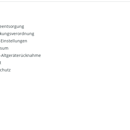
ieentsorgung
kungsverordnung
Einstellungen
ssum
o-Altgeräterücknahme
t
chutz