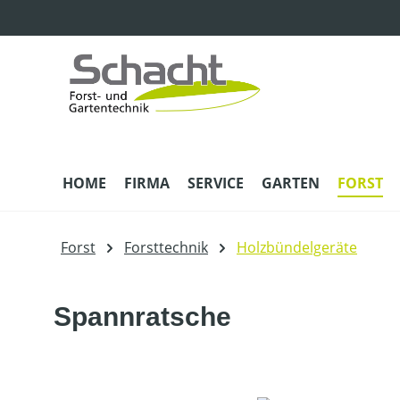
m Hauptinhalt springen
Zur Suche springen
Zur Hauptnavigation springen
HOME
FIRMA
SERVICE
GARTEN
FORST
Forst
Forsttechnik
Holzbündelgeräte
Spannratsche