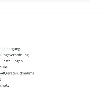
ieentsorgung
kungsverordnung
Einstellungen
ssum
o-Altgeräterücknahme
t
chutz