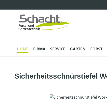
m Hauptinhalt springen
Zur Suche springen
Zur Hauptnavigation springen
HOME
FIRMA
SERVICE
GARTEN
FORST
Sicherheitsschnürstiefel W
Bildergalerie überspringen