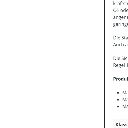
krafts
Öl- od
angene
gering
Die St
Auch a
Die Si
Regel 
Produ
Ma
Ma
Ma
Klass