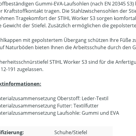
toffbeständigen Gummi-EVA-Laufsohlen (nach EN 20345 S3) 
er Kraftstoffkontakt tragen. Die Stahlzwischensohlen der Stie
hmen Tragekomfort der STIHL Worker S3 sorgen komfortab
e Gewicht der Stiefel. Zusätzlich ermöglichen die gepolster
ahlkappen mit gepolstertem Übergang schützen Ihre Füße z
uf Naturböden bieten Ihnen die Arbeitsschuhe durch den Gri
cherheitsschnürstiefel STIHL Worker S3 sind für die Anfer
112-191 zugelassen.
ktinformationen:
terialzusammensetzung Oberstoff: Leder-Textil
terialzusammensetzung Futter: Textilfutter
terialzusammensetzung Laufsohle: Gummi und EVA
ifizierung:
Schuhe/Stiefel