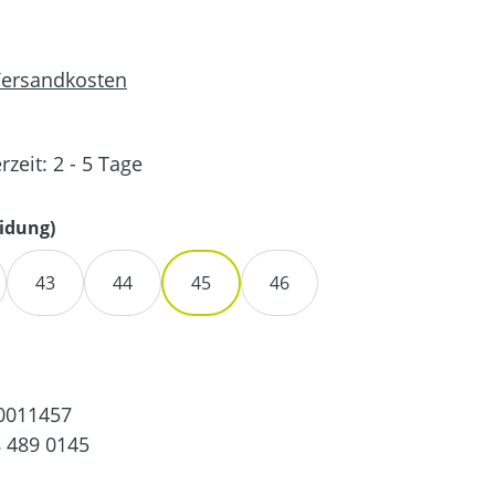
 Versandkosten
rzeit: 2 - 5 Tage
auswählen
idung)
43
44
45
46
0011457
 489 0145