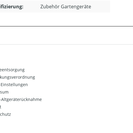
ifizierung:
Zubehör Gartengeräte
ieentsorgung
kungsverordnung
Einstellungen
ssum
o-Altgeräterücknahme
t
chutz