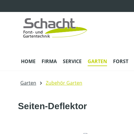
m Hauptinhalt springen
Zur Suche springen
Zur Hauptnavigation springen
HOME
FIRMA
SERVICE
GARTEN
FORST
Garten
Zubehör Garten
Seiten-Deflektor