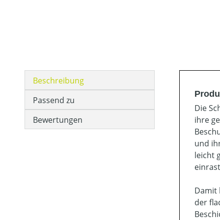
Beschreibung
Produ
Passend zu
Die Sc
Bewertungen
ihre g
Beschu
und ih
leicht
einras
Damit 
der fl
Beschi