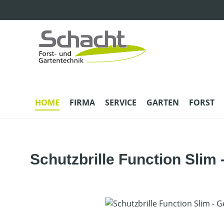
m Hauptinhalt springen
Zur Suche springen
Zur Hauptnavigation springen
HOME
FIRMA
SERVICE
GARTEN
FORST
Schutzbrille Function Slim 
Bildergalerie überspringen