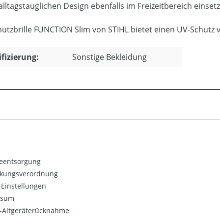
alltagstauglichen Design ebenfalls im Freizeitbereich einset
hutzbrille FUNCTION Slim von STIHL bietet einen UV-Schutz 
ifizierung:
Sonstige Bekleidung
ieentsorgung
kungsverordnung
Einstellungen
ssum
o-Altgeräterücknahme