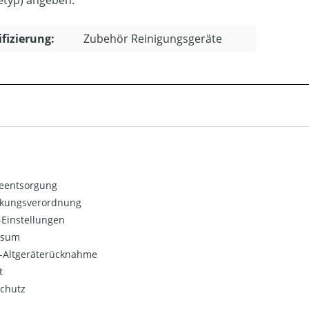
ifizierung:
Zubehör Reinigungsgeräte
ieentsorgung
kungsverordnung
Einstellungen
ssum
o-Altgeräterücknahme
t
chutz