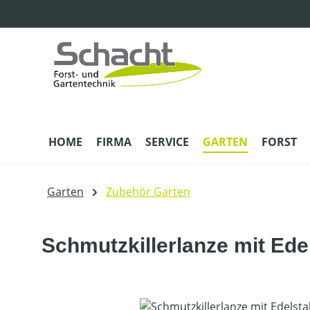
m Hauptinhalt springen
Zur Suche springen
Zur Hauptnavigation springen
HOME
FIRMA
SERVICE
GARTEN
FORST
Garten
Zubehör Garten
Schmutzkillerlanze mit Ede
Bildergalerie überspringen