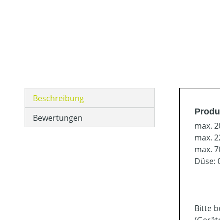
Beschreibung
Produ
Bewertungen
max. 2
max. 2
max. 7
Düse: 
Bitte 
(Gerät