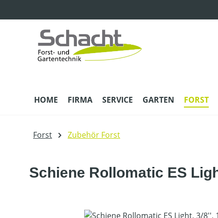
m Hauptinhalt springen
Zur Suche springen
Zur Hauptnavigation springen
HOME
FIRMA
SERVICE
GARTEN
FORST
Forst
Zubehör Forst
Schiene Rollomatic ES Light
Bildergalerie überspringen