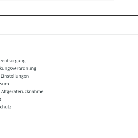
ieentsorgung
kungsverordnung
Einstellungen
ssum
o-Altgeräterücknahme
t
chutz