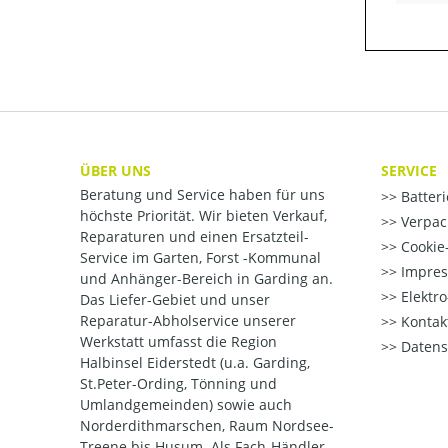
ÜBER UNS
SERVICE
Beratung und Service haben für uns
Batter
höchste Priorität. Wir bieten Verkauf,
Verpac
Reparaturen und einen Ersatzteil-
Cookie-
Service im Garten, Forst -Kommunal
Impre
und Anhänger-Bereich in Garding an.
Elektr
Das Liefer-Gebiet und unser
Reparatur-Abholservice unserer
Kontak
Werkstatt umfasst die Region
Datens
Halbinsel Eiderstedt (u.a. Garding,
St.Peter-Ording, Tönning und
Umlandgemeinden) sowie auch
Norderdithmarschen, Raum Nordsee-
Treene bis Husum. Als Fach-Händler