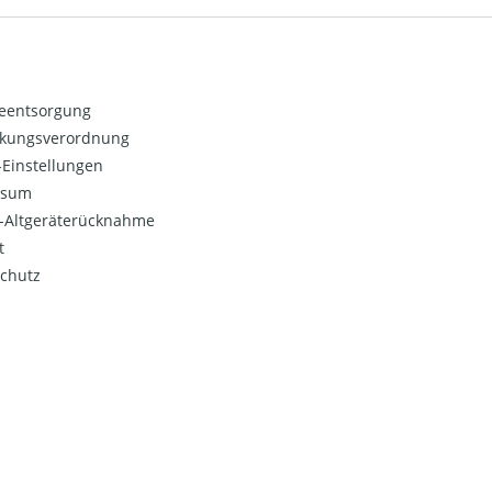
ieentsorgung
kungsverordnung
Einstellungen
ssum
o-Altgeräterücknahme
t
chutz