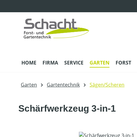
m Hauptinhalt springen
Zur Suche springen
Zur Hauptnavigation springen
HOME
FIRMA
SERVICE
GARTEN
FORST
Garten
Gartentechnik
Sägen/Scheren
Schärfwerkzeug 3-in-1
Bildergalerie überspringen