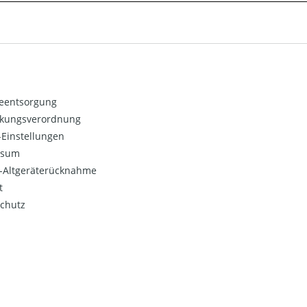
ieentsorgung
kungsverordnung
Einstellungen
ssum
o-Altgeräterücknahme
t
chutz