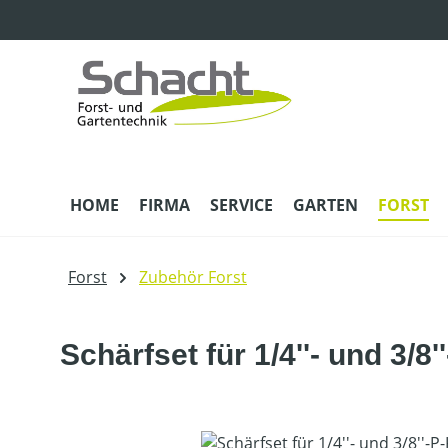
m Hauptinhalt springen
Zur Suche springen
Zur Hauptnavigation springen
HOME
FIRMA
SERVICE
GARTEN
FORST
Forst
Zubehör Forst
Schärfset für 1/4''- und 3/8'
Bildergalerie überspringen