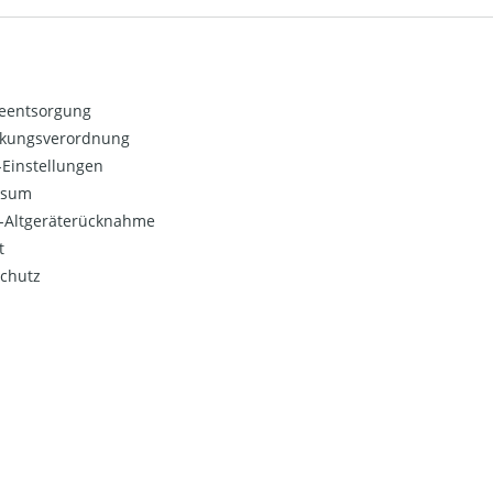
ieentsorgung
kungsverordnung
Einstellungen
ssum
o-Altgeräterücknahme
t
chutz