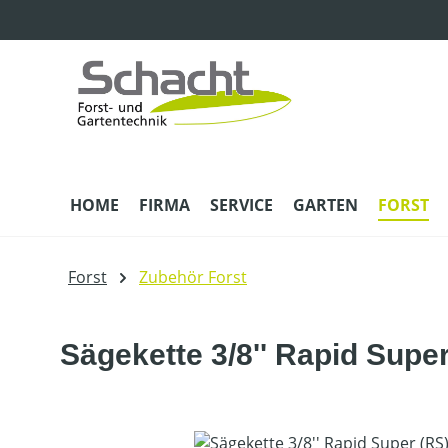
m Hauptinhalt springen
Zur Suche springen
Zur Hauptnavigation springen
HOME
FIRMA
SERVICE
GARTEN
FORST
Forst
Zubehör Forst
Sägekette 3/8'' Rapid Supe
Bildergalerie überspringen