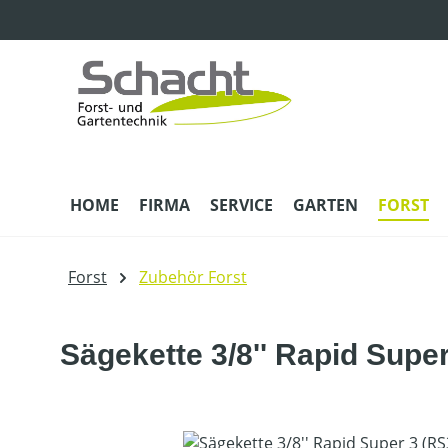
m Hauptinhalt springen
Zur Suche springen
Zur Hauptnavigation springen
HOME
FIRMA
SERVICE
GARTEN
FORST
Forst
Zubehör Forst
Sägekette 3/8'' Rapid Supe
Bildergalerie überspringen