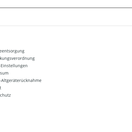
ieentsorgung
kungsverordnung
Einstellungen
ssum
o-Altgeräterücknahme
t
chutz