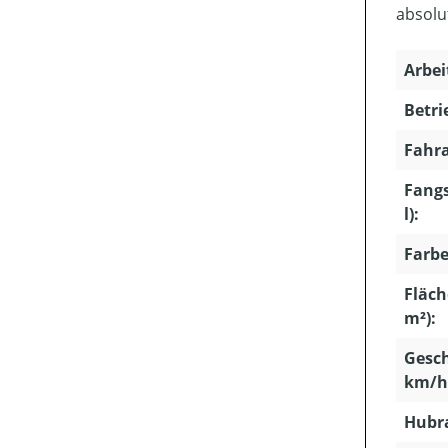
absolut
Arbei
Betri
Fahra
Fang
l):
Farbe
Fläch
m²):
Gesch
km/h
Hubra