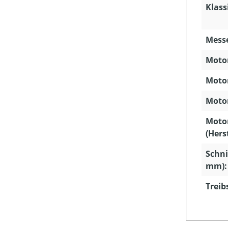
Klass
Mess
Motor
Motor
Motor
Moto
(Hers
Schni
mm):
Treib