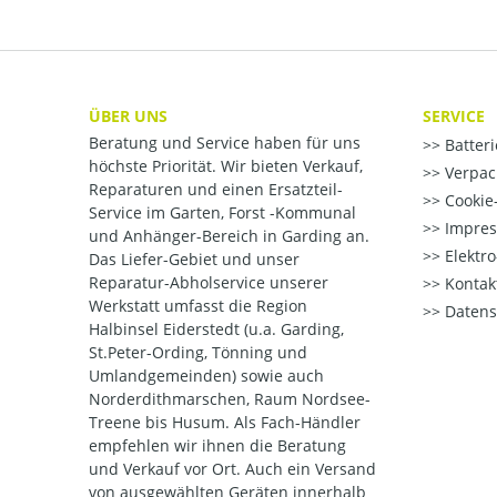
ÜBER UNS
SERVICE
Beratung und Service haben für uns
Batter
höchste Priorität. Wir bieten Verkauf,
Verpac
Reparaturen und einen Ersatzteil-
Cookie-
Service im Garten, Forst -Kommunal
Impre
und Anhänger-Bereich in Garding an.
Elektr
Das Liefer-Gebiet und unser
Reparatur-Abholservice unserer
Kontak
Werkstatt umfasst die Region
Datens
Halbinsel Eiderstedt (u.a. Garding,
St.Peter-Ording, Tönning und
Umlandgemeinden) sowie auch
Norderdithmarschen, Raum Nordsee-
Treene bis Husum. Als Fach-Händler
empfehlen wir ihnen die Beratung
und Verkauf vor Ort. Auch ein Versand
von ausgewählten Geräten innerhalb