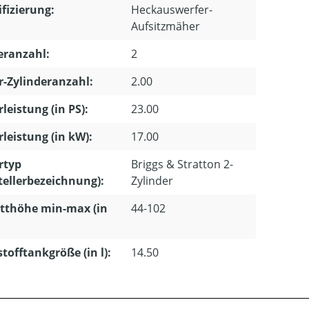
ifizierung:
Heckauswerfer-
Aufsitzmäher
eranzahl:
2
-Zylinderanzahl:
2.00
leistung (in PS):
23.00
leistung (in kW):
17.00
rtyp
Briggs & Stratton 2-
tellerbezeichnung):
Zylinder
tthöhe min-max (in
44-102
stofftankgröße (in l):
14.50