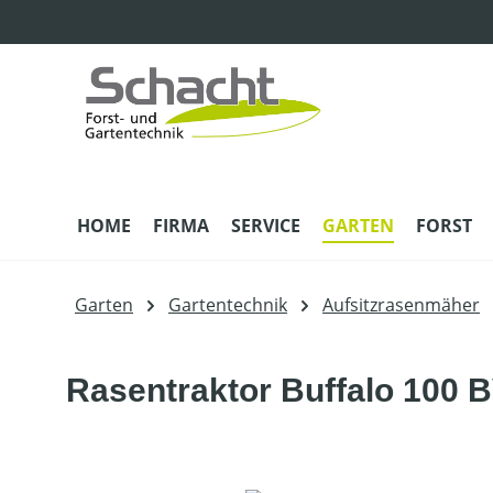
m Hauptinhalt springen
Zur Suche springen
Zur Hauptnavigation springen
HOME
FIRMA
SERVICE
GARTEN
FORST
Garten
Gartentechnik
Aufsitzrasenmäher
Rasentraktor Buffalo 100 