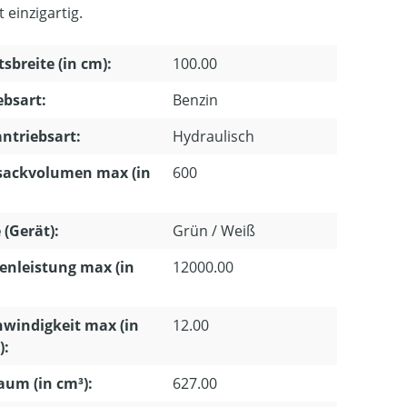
 einzigartig.
tsbreite (in cm):
100.00
ebsart:
Benzin
ntriebsart:
Hydraulisch
sackvolumen max (in
600
 (Gerät):
Grün / Weiß
enleistung max (in
12000.00
windigkeit max (in
12.00
):
um (in cm³):
627.00