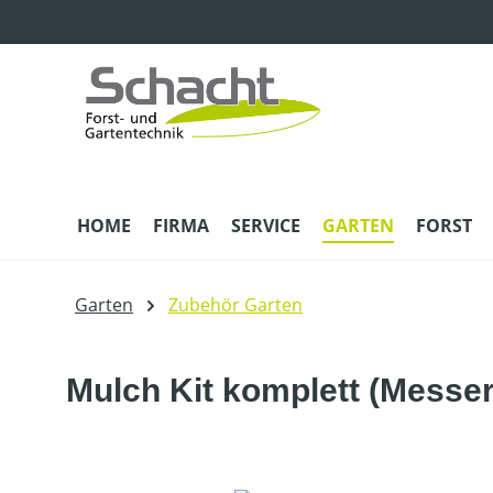
m Hauptinhalt springen
Zur Suche springen
Zur Hauptnavigation springen
HOME
FIRMA
SERVICE
GARTEN
FORST
Garten
Zubehör Garten
Mulch Kit komplett (Messer