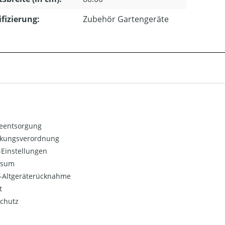
ifizierung:
Zubehör Gartengeräte
ieentsorgung
kungsverordnung
Einstellungen
ssum
o-Altgeräterücknahme
t
chutz