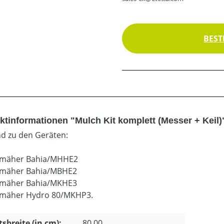
BEST
ktinformationen "Mulch Kit komplett (Messer + Keil)
d zu den Geräten:
zmäher Bahia/MHHE2
zmäher Bahia/MBHE2
zmäher Bahia/MKHE3
zmäher Hydro 80/MKHP3.
tsbreite (in cm):
80.00