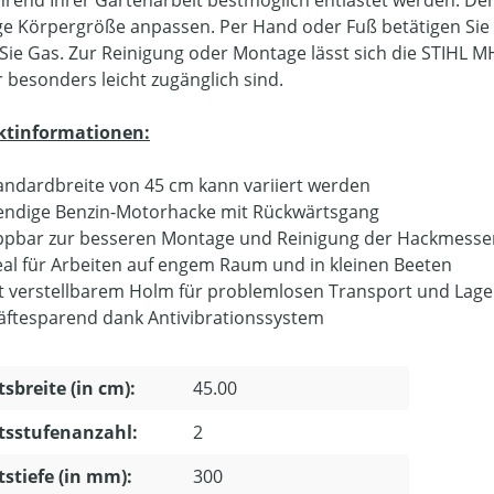
ige Körpergröße anpassen. Per Hand oder Fuß betätigen S
Sie Gas. Zur Reinigung oder Montage lässt sich die STIHL M
 besonders leicht zugänglich sind.
ktinformationen:
andardbreite von 45 cm kann variiert werden
ndige Benzin-Motorhacke mit Rückwärtsgang
ppbar zur besseren Montage und Reinigung der Hackmesse
eal für Arbeiten auf engem Raum und in kleinen Beeten
t verstellbarem Holm für problemlosen Transport und Lag
äftesparend dank Antivibrationssystem
tsbreite (in cm):
45.00
tsstufenanzahl:
2
tstiefe (in mm):
300