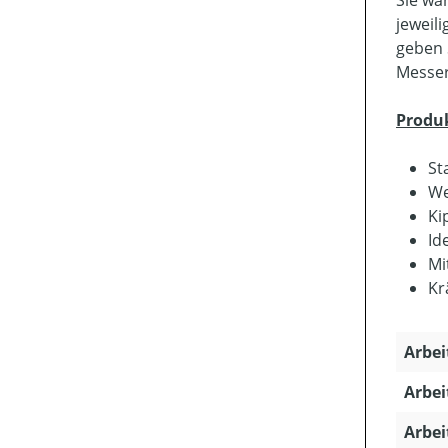
jeweil
geben 
Messer
Produ
St
We
Ki
Id
Mi
Kr
Arbei
Arbei
Arbei