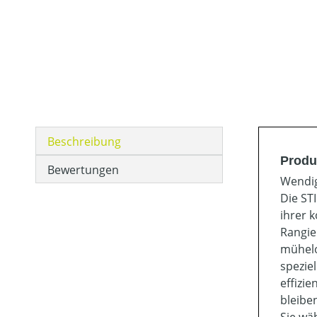
Beschreibung
Produ
Bewertungen
Wendig
Die ST
ihrer 
Rangie
mühelo
spezie
effizi
bleibe
Sie wä