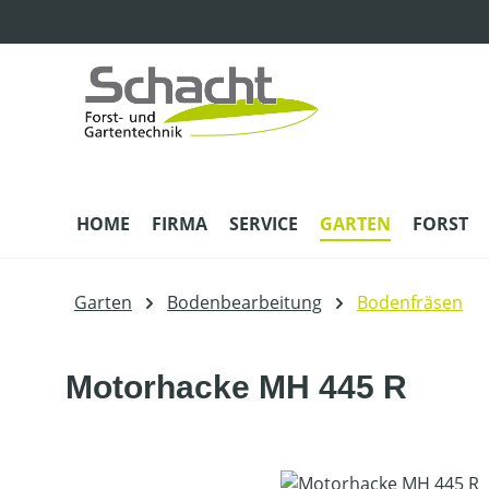
m Hauptinhalt springen
Zur Suche springen
Zur Hauptnavigation springen
HOME
FIRMA
SERVICE
GARTEN
FORST
Garten
Bodenbearbeitung
Bodenfräsen
Motorhacke MH 445 R
Bildergalerie überspringen