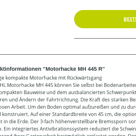
BEST
ktinformationen "Motorhacke MH 445 R"
e kompakte Motorhacke mit Rückwärtsgang
IHL Motorhacke MH 445 können Sie selbst bei Bodenarbeit
kompakten Bauweise und dem ausbalancierten Schwerpunkt 
ren und Ändern der Fahrtrichtung. Die Kraft des starken
sen Arbeit. Um den Boden optimal aufzureißen und zu dur
ll konstruiert. Auf einer Standardbreite von 45 cm, die optio
ent in die Erde. Der 3-fach höhenverstellbare Bremssporn sor
n. Ein integriertes Antivibrationssystem reduziert die Sch
hrend Ihrer Gartenarbeit bestmöglich entlastet werden. Der 