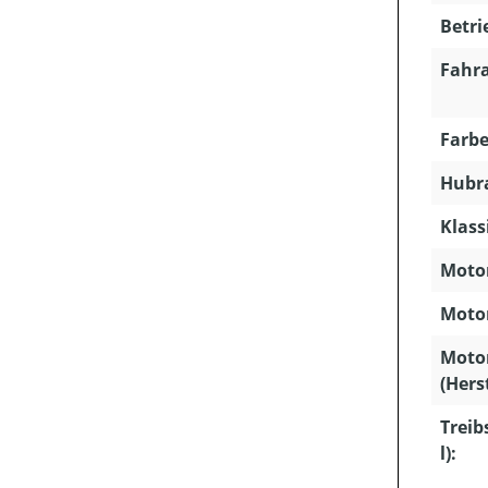
Betri
Fahra
Farbe
Hubra
Klass
Motor
Motor
Moto
(Hers
Treib
l):