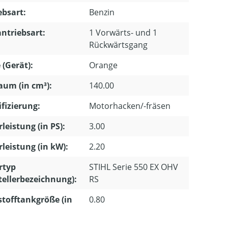
ebsart:
Benzin
ntriebsart:
1 Vorwärts- und 1
Rückwärtsgang
 (Gerät):
Orange
um (in cm³):
140.00
ifizierung:
Motorhacken/-fräsen
leistung (in PS):
3.00
leistung (in kW):
2.20
rtyp
STIHL Serie 550 EX OHV
tellerbezeichnung):
RS
stofftankgröße (in
0.80