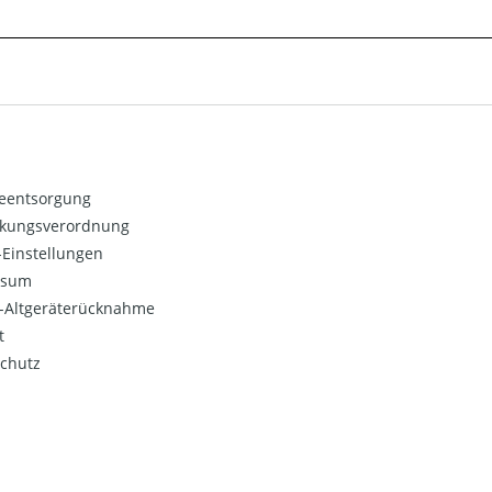
ieentsorgung
kungsverordnung
Einstellungen
ssum
o-Altgeräterücknahme
t
chutz