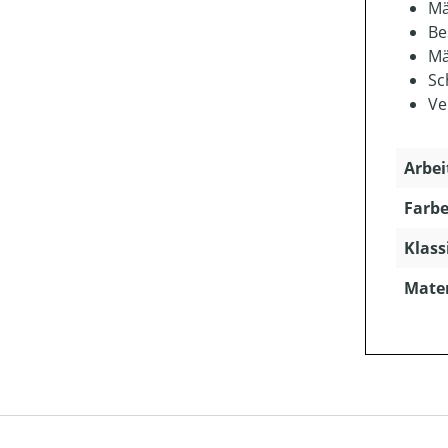
Mä
Be
Mä
Sc
Ve
Arbei
Farbe
Klass
Mater