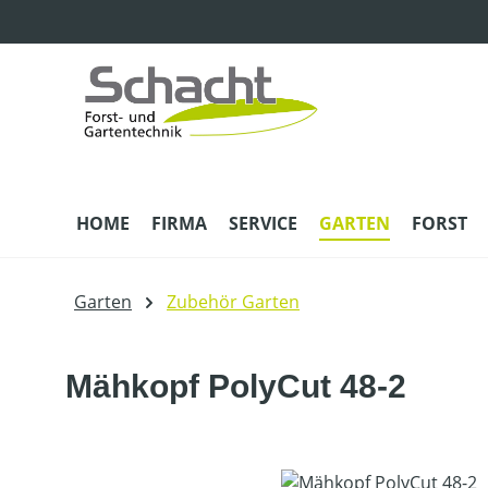
m Hauptinhalt springen
Zur Suche springen
Zur Hauptnavigation springen
HOME
FIRMA
SERVICE
GARTEN
FORST
Garten
Zubehör Garten
Mähkopf PolyCut 48-2
Bildergalerie überspringen