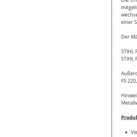
mitgel
wechse
einer 
Der Mä
STIHL 
STIHL 
Außerd
FS 220
Hinwei
Metall
Produ
Vi