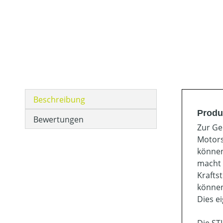
Beschreibung
Produ
Bewertungen
Zur Ge
Motors
können
macht 
Krafts
können
Dies e
Die ST