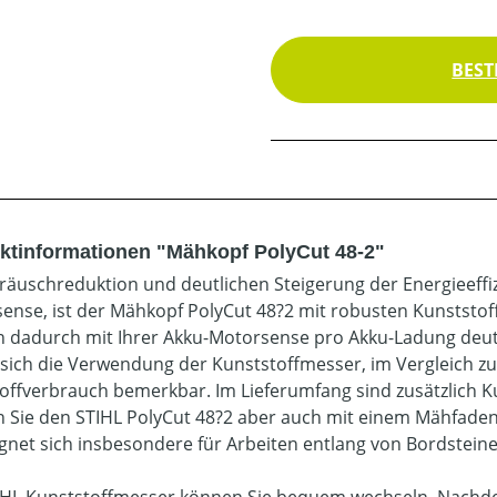
BEST
ktinformationen "Mähkopf PolyCut 48-2"
räuschreduktion und deutlichen Steigerung der Energieeff
ense, ist der Mähkopf PolyCut 48?2 mit robusten Kunststof
 dadurch mit Ihrer Akku-Motorsense pro Akku-Ladung deutl
sich die Verwendung der Kunststoffmesser, im Vergleich z
toffverbrauch bemerkbar. Im Lieferumfang sind zusätzlich Ku
 Sie den STIHL PolyCut 48?2 aber auch mit einem Mähfade
ignet sich insbesondere für Arbeiten entlang von Bordstei
IHL Kunststoffmesser können Sie bequem wechseln. Nachdem 