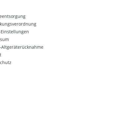
ieentsorgung
kungsverordnung
Einstellungen
ssum
o-Altgeräterücknahme
t
chutz