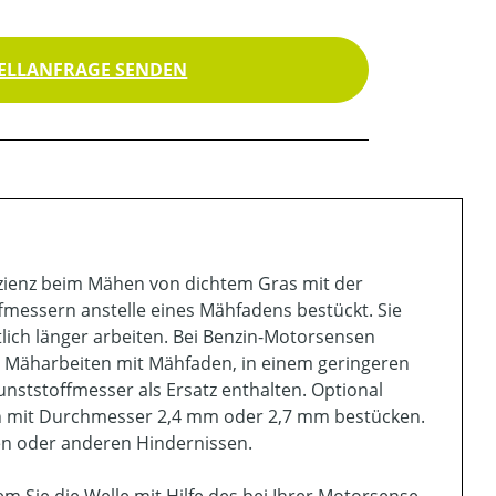
ELLANFRAGE SENDEN
izienz beim Mähen von dichtem Gras mit der
fmessern anstelle eines Mähfadens bestückt. Sie
ich länger arbeiten. Bei Benzin-Motorsensen
u Mäharbeiten mit Mähfaden, in einem geringeren
nststoffmesser als Ersatz enthalten. Optional
n mit Durchmesser 2,4 mm oder 2,7 mm bestücken.
nen oder anderen Hindernissen.
Sie die Welle mit Hilfe des bei Ihrer Motorsense