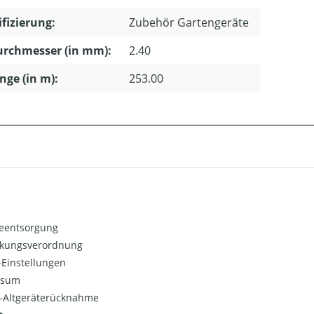
ifizierung:
Zubehör Gartengeräte
urchmesser (in mm):
2.40
änge (in m):
253.00
ieentsorgung
kungsverordnung
Einstellungen
ssum
o-Altgeräterücknahme