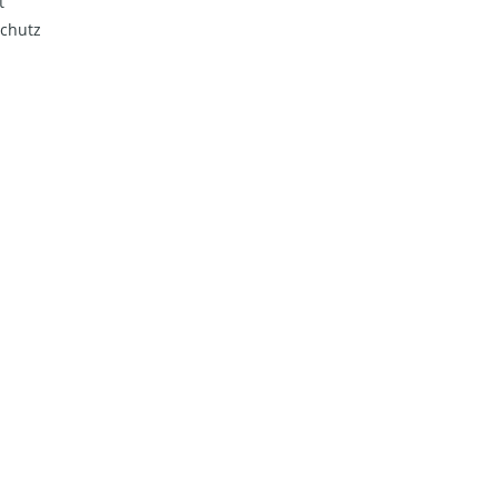
t
chutz