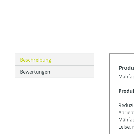
Beschreibung
Produ
Bewertungen
Mähfad
Produ
Reduzie
Abrieb
Mähfad
Leise,