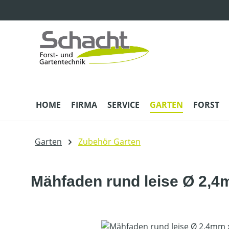
m Hauptinhalt springen
Zur Suche springen
Zur Hauptnavigation springen
HOME
FIRMA
SERVICE
GARTEN
FORST
Garten
Zubehör Garten
Mähfaden rund leise Ø 2,
Bildergalerie überspringen