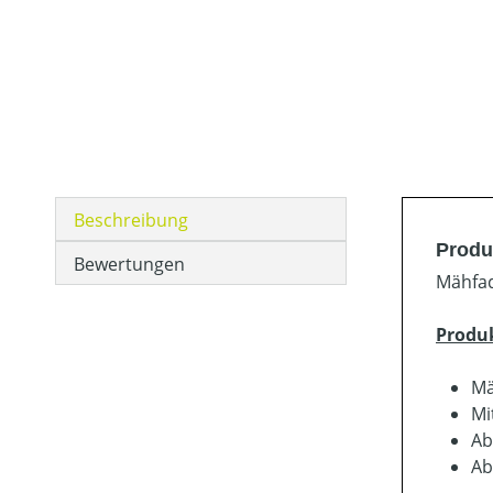
Beschreibung
Produ
Bewertungen
Mähfad
Produ
Mä
Mi
Ab
Ab