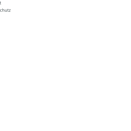
t
chutz