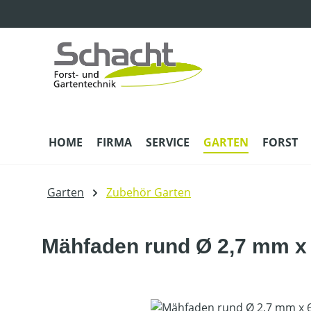
m Hauptinhalt springen
Zur Suche springen
Zur Hauptnavigation springen
HOME
FIRMA
SERVICE
GARTEN
FORST
Garten
Zubehör Garten
Mähfaden rund Ø 2,7 mm x
Bildergalerie überspringen