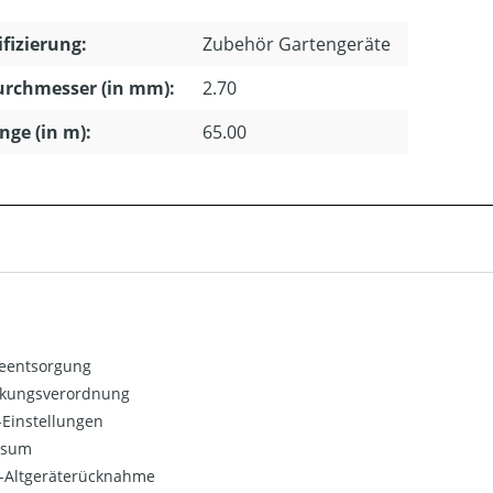
ifizierung:
Zubehör Gartengeräte
urchmesser (in mm):
2.70
änge (in m):
65.00
ieentsorgung
kungsverordnung
Einstellungen
ssum
o-Altgeräterücknahme