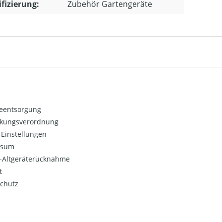
ifizierung:
Zubehör Gartengeräte
ieentsorgung
kungsverordnung
Einstellungen
ssum
o-Altgeräterücknahme
t
chutz