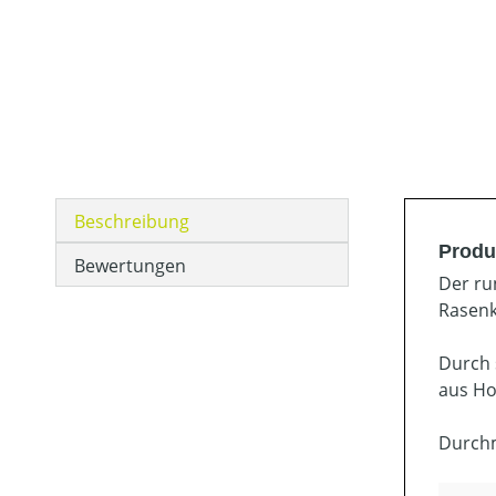
Beschreibung
Produ
Bewertungen
Der ru
Rasenk
Durch 
aus Ho
Durchm