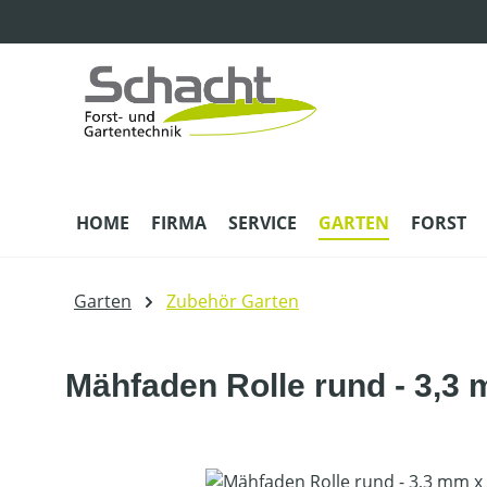
m Hauptinhalt springen
Zur Suche springen
Zur Hauptnavigation springen
HOME
FIRMA
SERVICE
GARTEN
FORST
Garten
Zubehör Garten
Mähfaden Rolle rund - 3,3
Bildergalerie überspringen