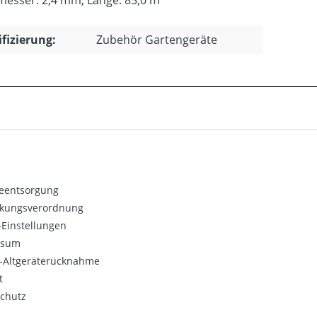
ifizierung:
Zubehör Gartengeräte
ieentsorgung
kungsverordnung
Einstellungen
ssum
o-Altgeräterücknahme
t
chutz