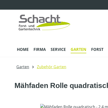
m Hauptinhalt springen
Zur Suche springen
Zur Hauptnavigation springen
HOME
FIRMA
SERVICE
GARTEN
FORST
Garten
Zubehör Garten
Mähfaden Rolle quadratisch
Bildergalerie überspringen