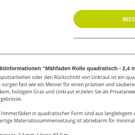
BEST
ktinformationen "Mähfaden Rolle quadratisch - 2,4 
sputzarbeiten oder den Rückschnitt von Unkraut ist ein qua
 sorgen fast wie ein Messer für einen präzisen und saubere
ckem, holzigem Gras und Unkraut erzielen Sie als Privatan
rgebnisse.
Trimmerfäden in quadratischer Form sind aus langlebigem un
rtige Materialzusammensetzung ist abriebarm für minimal
esser: 2,4 mm, Länge: 83,0 m