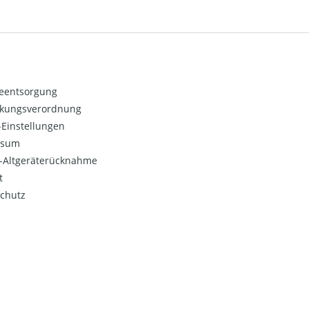
ieentsorgung
kungsverordnung
Einstellungen
ssum
o-Altgeräterücknahme
t
chutz