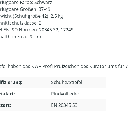
rfügbare Farbe: Schwarz
rfügbare Größen: 37-49
wicht (Schuhgröße 42): 2,5 kg
hnittschutzklasse: 2
N EN ISO Normen: 20345 S2, 17249
hafthöhe: ca. 20 cm
iefel haben das KWF-Profi-Prüfzeichen des Kuratoriums für W
ifizierung:
Schuhe/Stiefel
ialart:
Rindvollleder
zart:
EN 20345 S3