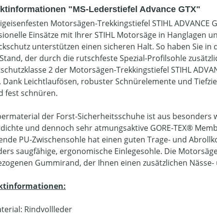
ktinformationen "MS-Lederstiefel Advance GTX"
eigeisenfesten Motorsägen-Trekkingstiefel STIHL ADVANCE GT
sionelle Einsätze mit Ihrer STIHL Motorsäge in Hanglagen u
kschutz unterstützen einen sicheren Halt. So haben Sie in
Stand, der durch die rutschfeste Spezial-Profilsohle zusätzl
tschutzklasse 2 der Motorsägen-Trekkingstiefel STIHL ADVAN
. Dank Leichtlaufösen, robuster Schnürelemente und Tiefzi
d fest schnüren.
ermaterial der Forst-Sicherheitsschuhe ist aus besonders
dichte und dennoch sehr atmungsaktive GORE-TEX® Membra
nde PU-Zwischensohle hat einen guten Trage- und Abrollkom
ers saugfähige, ergonomische Einlegesohle. Die Motorsäg
zogenen Gummirand, der Ihnen einen zusätzlichen Nässe- u
ktinformationen:
terial: Rindvollleder