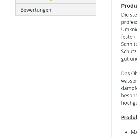
Produ
Bewertungen
Die st
profes
Umknic
festen 
Schnit
Schutz
gut un
Das Ob
wasser
dämpfe
besond
hochge
Produ
Ma