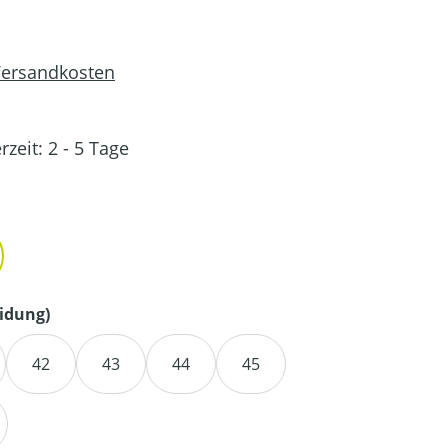
 Versandkosten
rzeit: 2 - 5 Tage
en
auswählen
idung)
42
43
44
45