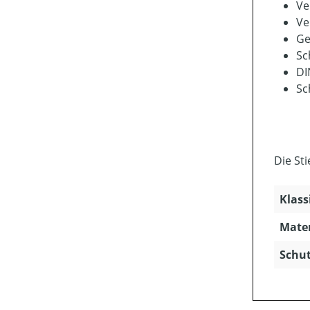
Ve
Ve
Ge
Sc
DI
Sc
Die St
Klass
Mater
Schut