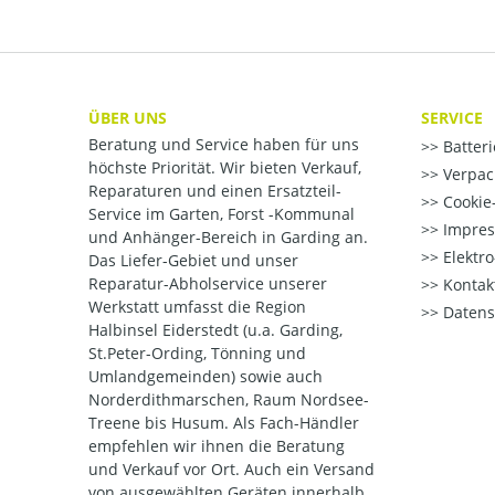
ÜBER UNS
SERVICE
Beratung und Service haben für uns
Batter
höchste Priorität. Wir bieten Verkauf,
Verpac
Reparaturen und einen Ersatzteil-
Cookie-
Service im Garten, Forst -Kommunal
Impre
und Anhänger-Bereich in Garding an.
Elektr
Das Liefer-Gebiet und unser
Reparatur-Abholservice unserer
Kontak
Werkstatt umfasst die Region
Datens
Halbinsel Eiderstedt (u.a. Garding,
St.Peter-Ording, Tönning und
Umlandgemeinden) sowie auch
Norderdithmarschen, Raum Nordsee-
Treene bis Husum. Als Fach-Händler
empfehlen wir ihnen die Beratung
und Verkauf vor Ort. Auch ein Versand
von ausgewählten Geräten innerhalb