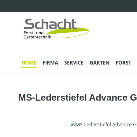
m Hauptinhalt springen
Zur Suche springen
Zur Hauptnavigation springen
HOME
FIRMA
SERVICE
GARTEN
FORST
MS-Lederstiefel Advance 
Bildergalerie überspringen