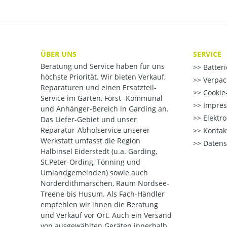
ÜBER UNS
SERVICE
Beratung und Service haben für uns
Batter
höchste Priorität. Wir bieten Verkauf,
Verpac
Reparaturen und einen Ersatzteil-
Cookie-
Service im Garten, Forst -Kommunal
Impre
und Anhänger-Bereich in Garding an.
Elektr
Das Liefer-Gebiet und unser
Reparatur-Abholservice unserer
Kontak
Werkstatt umfasst die Region
Datens
Halbinsel Eiderstedt (u.a. Garding,
St.Peter-Ording, Tönning und
Umlandgemeinden) sowie auch
Norderdithmarschen, Raum Nordsee-
Treene bis Husum. Als Fach-Händler
empfehlen wir ihnen die Beratung
und Verkauf vor Ort. Auch ein Versand
von ausgewählten Geräten innerhalb