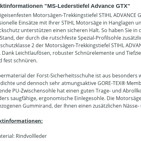
ktinformationen "MS-Lederstiefel Advance GTX"
eigeisenfesten Motorsägen-Trekkingstiefel STIHL ADVANCE GT
sionelle Einsätze mit Ihrer STIHL Motorsäge in Hanglagen u
kschutz unterstützen einen sicheren Halt. So haben Sie in
Stand, der durch die rutschfeste Spezial-Profilsohle zusätzl
tschutzklasse 2 der Motorsägen-Trekkingstiefel STIHL ADVAN
. Dank Leichtlaufösen, robuster Schnürelemente und Tiefzi
d fest schnüren.
ermaterial der Forst-Sicherheitsschuhe ist aus besonders
dichte und dennoch sehr atmungsaktive GORE-TEX® Membra
nde PU-Zwischensohle hat einen guten Trage- und Abrollkom
ers saugfähige, ergonomische Einlegesohle. Die Motorsäg
zogenen Gummirand, der Ihnen einen zusätzlichen Nässe- u
ktinformationen:
terial: Rindvollleder