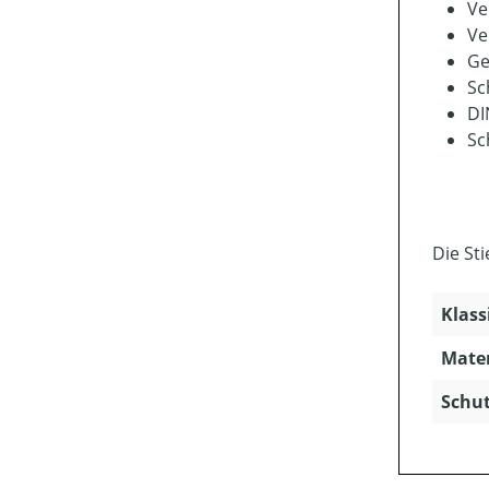
Ve
Ve
Ge
Sc
DI
Sc
Die St
Klass
Mater
Schut