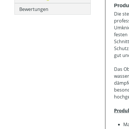
Produ
Bewertungen
Die st
profes
Umknic
festen 
Schnit
Schutz
gut un
Das Ob
wasser
dämpfe
besond
hochge
Produ
Ma