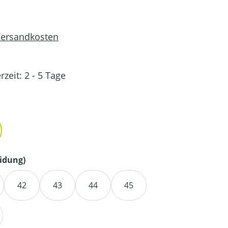
 Versandkosten
rzeit: 2 - 5 Tage
en
auswählen
idung)
42
43
44
45