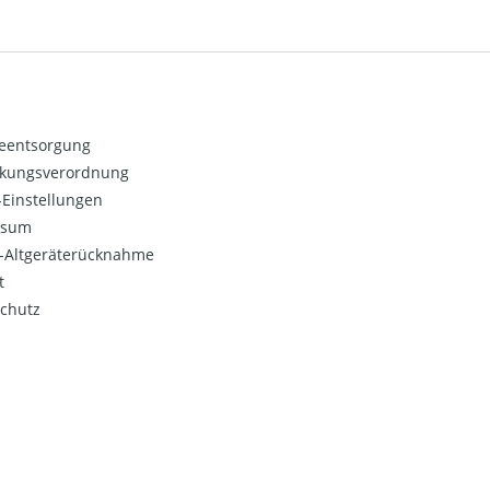
ieentsorgung
kungsverordnung
Einstellungen
ssum
o-Altgeräterücknahme
t
chutz