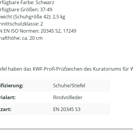
rfügbare Farbe: Schwarz
rfügbare Größen: 37-49
wicht (Schuhgröße 42): 2,5 kg
hnittschutzklasse: 2
N EN ISO Normen: 20345 S2, 17249
hafthöhe: ca. 20 cm
iefel haben das KWF-Profi-Prüfzeichen des Kuratoriums für W
ifizierung:
Schuhe/Stiefel
ialart:
Rindvollleder
zart:
EN 20345 S3