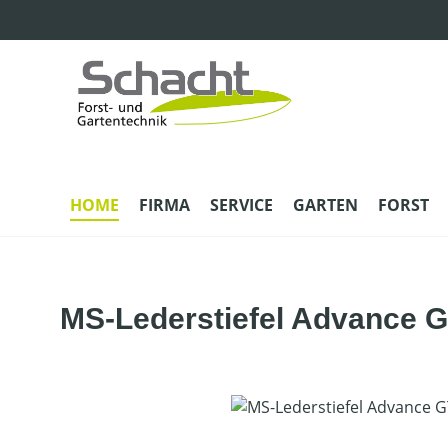
m Hauptinhalt springen
Zur Suche springen
Zur Hauptnavigation springen
HOME
FIRMA
SERVICE
GARTEN
FORST
MS-Lederstiefel Advance 
Bildergalerie überspringen