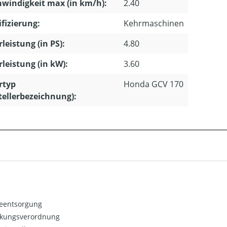
windigkeit max (in km/h):
2.40
ifizierung:
Kehrmaschinen
leistung (in PS):
4.80
leistung (in kW):
3.60
rtyp
Honda GCV 170
tellerbezeichnung):
ieentsorgung
kungsverordnung