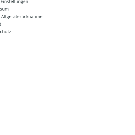
Einstellungen
ssum
o-Altgeräterücknahme
t
chutz