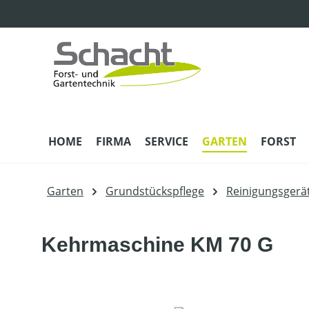
m Hauptinhalt springen
Zur Suche springen
Zur Hauptnavigation springen
HOME
FIRMA
SERVICE
GARTEN
FORST
Garten
Grundstückspflege
Reinigungsgerä
Kehrmaschine KM 70 G