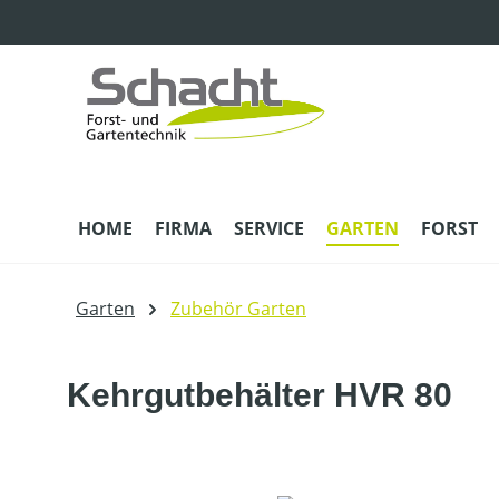
m Hauptinhalt springen
Zur Suche springen
Zur Hauptnavigation springen
HOME
FIRMA
SERVICE
GARTEN
FORST
Garten
Zubehör Garten
Kehrgutbehälter HVR 80