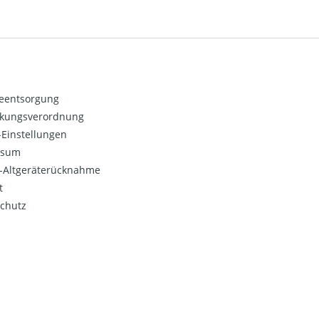
ieentsorgung
kungsverordnung
Einstellungen
ssum
o-Altgeräterücknahme
t
chutz