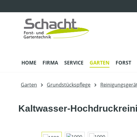
m Hauptinhalt springen
Zur Suche springen
Zur Hauptnavigation springen
HOME
FIRMA
SERVICE
GARTEN
FORST
Garten
Grundstückspflege
Reinigungsgerä
Kaltwasser-Hochdruckreini
Bildergalerie überspringen