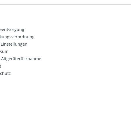
ieentsorgung
kungsverordnung
Einstellungen
ssum
o-Altgeräterücknahme
t
chutz