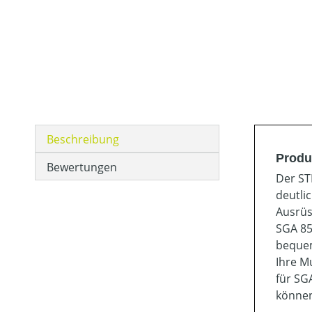
Beschreibung
Produ
Bewertungen
Der ST
deutli
Ausrüs
SGA 85
bequem
Ihre M
für SG
könne