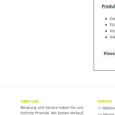
Produ
Ge
Fü
Ve
In
Klass
ÜBER UNS
SERVICE
Beratung und Service haben für uns
Batter
höchste Priorität. Wir bieten Verkauf,
Verpac