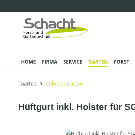
m Hauptinhalt springen
Zur Suche springen
Zur Hauptnavigation springen
HOME
FIRMA
SERVICE
GARTEN
FORST
Garten
Zubehör Garten
Hüftgurt inkl. Holster für 
Bildergalerie überspringen