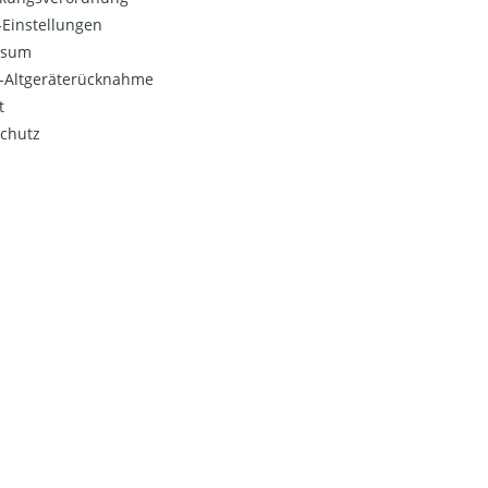
Einstellungen
ssum
o-Altgeräterücknahme
t
chutz