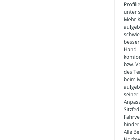
Profil
unter 
Mehr K
aufgeb
schwie
besser
Hand- 
komfor
bzw. V
des Te
beim M
aufgeb
seiner
Anpass
Sitzfe
Fahrve
hinder
Alle B
Hochwe