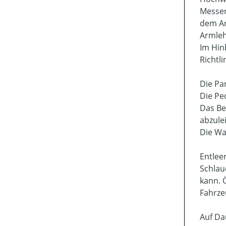
Messer
dem Ar
Armleh
Im Hin
Richtli
Die Pa
Die Pe
Das Be
abzule
Die War
Entlee
Schlau
kann. 
Fahrze
Auf Da