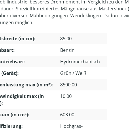
bilindustrie: besseres Drehmoment im Vergleich zu den Mar
dauer. Speziell konzipiertes Mähgehäuse aus Mastershock (m
ber diversen Mähbedingungen. Wendeklingen. Dadurch wi
ungen möglich.
tsbreite (in cm):
85.00
ebsart:
Benzin
ntriebsart:
Hydromechanisch
 (Gerät):
Grün / Weiß
enleistung max (in m²):
8500.00
windigkeit max (in
10.00
):
um (in cm³):
603.00
ifizierung:
Hochgras-