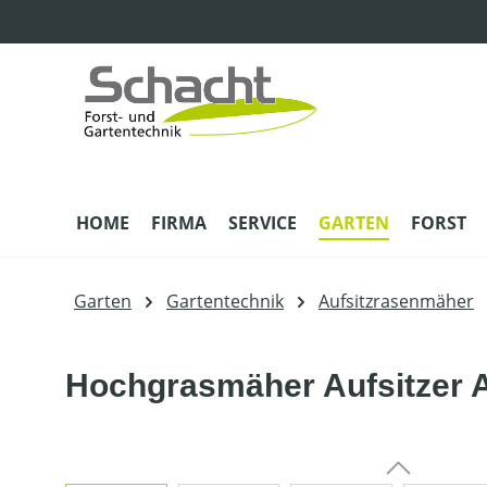
m Hauptinhalt springen
Zur Suche springen
Zur Hauptnavigation springen
HOME
FIRMA
SERVICE
GARTEN
FORST
Garten
Gartentechnik
Aufsitzrasenmäher
Hochgrasmäher Aufsitzer A