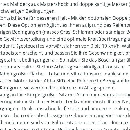
iertes Mähdeck aus Mastershock und doppelkantige Messer (
schwierigen Bedingungen.
ontaktfläche für besseren Halt - Mit der optionalen Doppel
en. Diese Option ermöglicht es Ihnen aufgrund des Reifenpr
rigen Bedingungen (nasses Gras. Schlamm oder sandiger Bo
e Gewichtsverteilung und eine optimale Kraftübertragung 
oder fußgesteuertes Vorwärtsfahren von 0 bis 10 km/h: Wäh
tabelsten erscheint und passen Sie Ihre Geschwindigkeit pr
egetationsbedingungen an. So haben Sie das Böschungsmähe
mpomats halten Sie Ihre Arbeitsgeschwindigkeit konstant. 
ähen großer Flächen. Leise und Vibrationsarm. dank seiner
auten Motor ist der Attila SKD eine Referenz in Bezug auf Kom
 Kategorie. Sie werden die Differenz im Alltag spüren.
ung an Ihre Körpergröße - Sitz mit Armlehnen. von vorn nac
derung mit einstellbarer Härte. Lenkrad mit einstellbarer Ne
rgnügen - Reaktionsschnelle. flexible und bequeme Lenkung
nisreichem oder abschüssigem Gelände ein angenehmes d
edienelemente sind vom Fahrersitz aus erreichbar – für ma
rtige Serienausstattung - Bedienelemente am Armaturenbr