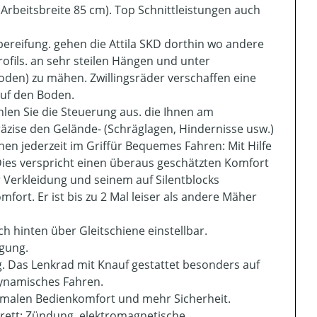
Arbeitsbreite 85 cm). Top Schnittleistungen auch
bereifung. gehen die Attila SKD dorthin wo andere
ofils. an sehr steilen Hängen und unter
den) zu mähen. Zwillingsräder verschaffen eine
auf den Boden.
len Sie die Steuerung aus. die Ihnen am
äzise den Gelände- (Schräglagen, Hindernisse usw.)
n jederzeit im Griffür Bequemes Fahren: Mit Hilfe
Dies verspricht einen überaus geschätzten Komfort
 Verkleidung und seinem auf Silentblocks
fort. Er ist bis zu 2 Mal leiser als andere Mäher
h hinten über Gleitschiene einstellbar.
igung.
. Das Lenkrad mit Knauf gestattet besonders auf
ynamisches Fahren.
ximalen Bedienkomfort und mehr Sicherheit.
ett: Zündung. elektromagnetische