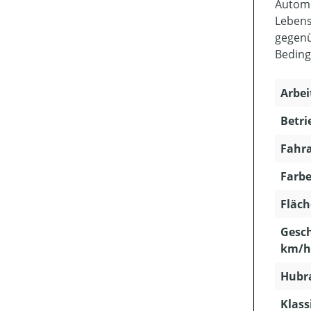
Automo
Lebens
gegenü
Beding
Arbei
Betri
Fahra
Farbe
Fläch
Gesch
km/h
Hubra
Klass