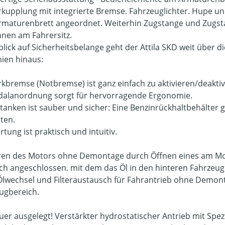
kupplung mit integrierte Bremse. Fahrzeuglichter. Hupe un
maturenbrett angeordnet. Weiterhin Zugstange und Zugsta
nen am Fahrersitz.
blick auf Sicherheitsbelange geht der Attila SKD weit über 
nien hinaus:
rkbremse (Notbremse) ist ganz einfach zu aktivieren/deaktiv
dalanordnung sorgt für hervorragende Ergonomie.
tanken ist sauber und sicher: Eine Benzinrückhaltbehälter g
iten.
tung ist praktisch und intuitiv.
ren des Motors ohne Demontage durch Öffnen eines am Mot
ch angeschlossen. mit dem das Öl in den hinteren Fahrze
Ölwechsel und Filteraustausch für Fahrantrieb ohne Demo
ugbereich.
uer ausgelegt! Verstärkter hydrostatischer Antrieb mit Spez