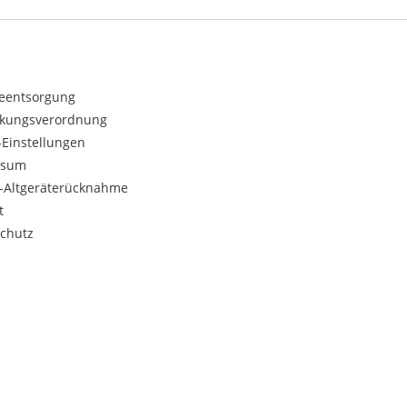
ieentsorgung
kungsverordnung
Einstellungen
ssum
o-Altgeräterücknahme
t
chutz