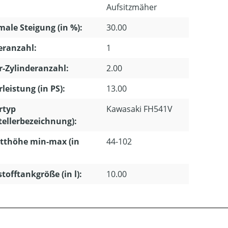
Aufsitzmäher
ale Steigung (in %):
30.00
eranzahl:
1
-Zylinderanzahl:
2.00
leistung (in PS):
13.00
rtyp
Kawasaki FH541V
tellerbezeichnung):
tthöhe min-max (in
44-102
stofftankgröße (in l):
10.00