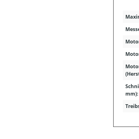
Maxim
Mess
Motor
Motor
Moto
(Hers
Schni
mm):
Treib