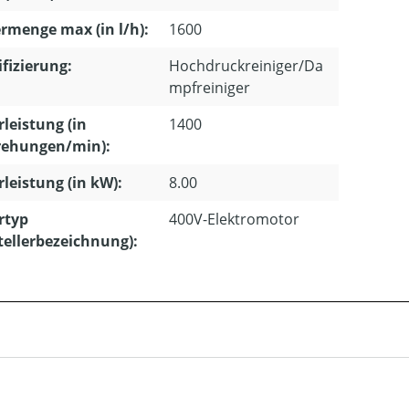
rmenge max (in l/h):
1600
ifizierung:
Hochdruckreiniger/Da
mpfreiniger
leistung (in
1400
ehungen/min):
leistung (in kW):
8.00
rtyp
400V-Elektromotor
tellerbezeichnung):