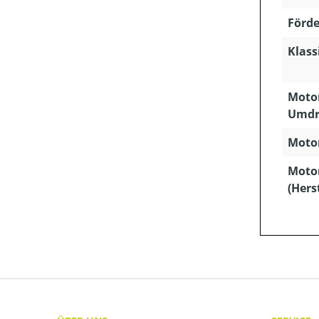
Förde
Klass
Motor
Umdr
Motor
Moto
(Hers