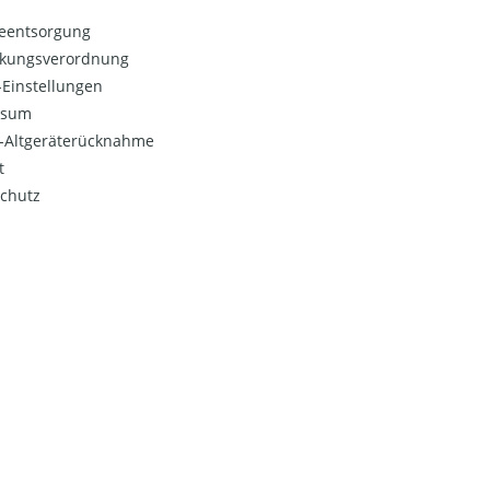
ieentsorgung
kungsverordnung
Einstellungen
ssum
o-Altgeräterücknahme
t
chutz