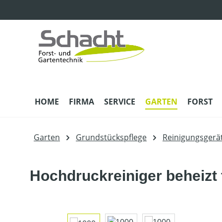
m Hauptinhalt springen
Zur Suche springen
Zur Hauptnavigation springen
HOME
FIRMA
SERVICE
GARTEN
FORST
Garten
Grundstückspflege
Reinigungsgerä
Hochdruckreiniger beheizt
Bildergalerie überspringen