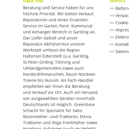
ÜBER UNS
SERVICE
Beratung und Service haben für uns
Batter
höchste Priorität. Wir bieten Verkauf,
Verpac
Reparaturen und einen Ersatzteil-
Cookie-
Service im Garten, Forst -Kommunal
Impre
und Anhänger-Bereich in Garding an.
Elektr
Das Liefer-Gebiet und unser
Reparatur-Abholservice unserer
Kontak
Werkstatt umfasst die Region
Datens
Halbinsel Eiderstedt (u.a. Garding,
St.Peter-Ording, Tönning und
Umlandgemeinden) sowie auch
Norderdithmarschen, Raum Nordsee-
Treene bis Husum. Als Fach-Händler
empfehlen wir ihnen die Beratung
und Verkauf vor Ort. Auch ein Versand
von ausgewählten Geräten innerhalb
Deutschlands ist möglich. Greenbase
Schacht Ihr Spezialist für Sabo
Rasenmäher- und Traktoren, Etesia
Traktoren und Stiga Frontmäher sowie
Humbaur-Anhänger (auch im Verleih).