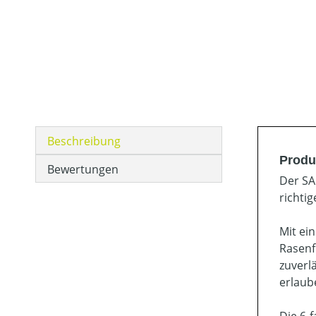
Beschreibung
Produ
Bewertungen
Der SA
richti
Mit ei
Rasenf
zuverl
erlaub
Die 6-