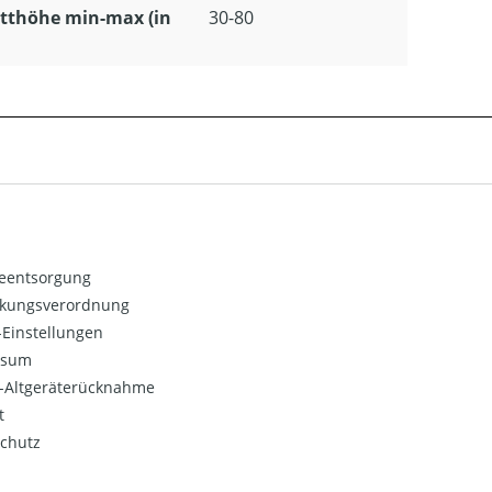
tthöhe min-max (in
30-80
ieentsorgung
kungsverordnung
Einstellungen
ssum
o-Altgeräterücknahme
t
chutz