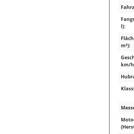
Fahra
Fang
l):
Fläch
m²):
Gesch
km/h
Hubra
Klass
Mess
Moto
(Hers