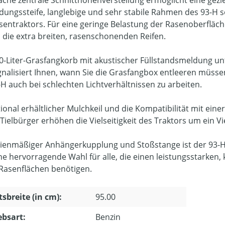
dungssteife, langlebige und sehr stabile Rahmen des 93-H s
sentraktors. Für eine geringe Belastung der Rasenoberfläc
 die extra breiten, rasenschonenden Reifen.
0-Liter-Grasfangkorb mit akustischer Füllstandsmeldung unt
gnalisiert Ihnen, wann Sie die Grasfangbox entleeren müsse
-H auch bei schlechten Lichtverhältnissen zu arbeiten.
tional erhältlicher Mulchkeil und die Kompatibilität mit ei
Tielbürger erhöhen die Vielseitigkeit des Traktors um ein Vi
rienmäßiger Anhängerkupplung und Stoßstange ist der 93-H
ne hervorragende Wahl für alle, die einen leistungsstarken,
Rasenflächen benötigen.
tsbreite (in cm):
95.00
ebsart:
Benzin