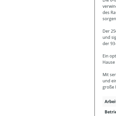
verwin
des Ra
sorgen
Der 25
und si
der 93
Ein op
Hause 
Mit se
und ei
große 
Arbei
Betri