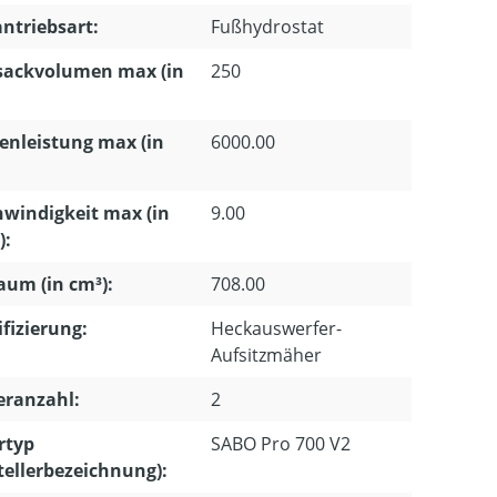
ntriebsart:
Fußhydrostat
sackvolumen max (in
250
enleistung max (in
6000.00
windigkeit max (in
9.00
):
um (in cm³):
708.00
ifizierung:
Heckauswerfer-
Aufsitzmäher
eranzahl:
2
rtyp
SABO Pro 700 V2
tellerbezeichnung):