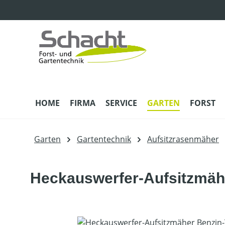
m Hauptinhalt springen
Zur Suche springen
Zur Hauptnavigation springen
HOME
FIRMA
SERVICE
GARTEN
FORST
Garten
Gartentechnik
Aufsitzrasenmäher
Heckauswerfer-Aufsitzmähe
Bildergalerie überspringen