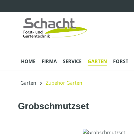
m Hauptinhalt springen
Zur Suche springen
Zur Hauptnavigation springen
HOME
FIRMA
SERVICE
GARTEN
FORST
Garten
Zubehör Garten
Grobschmutzset
Bildergalerie überspringen