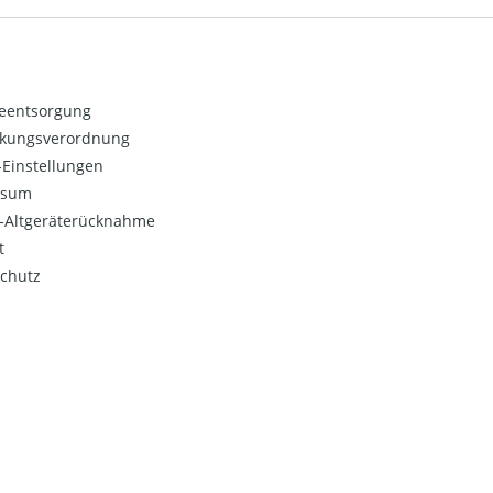
ieentsorgung
kungsverordnung
Einstellungen
ssum
o-Altgeräterücknahme
t
chutz